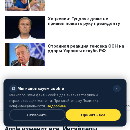
🍪
Мы используем cookie
✕
Пенсионный возраст
Здоровое питание
Здоровье
Мы используем файлы cookie для анализа трафика и
персонализации контента. Прочитайте нашу Политику
конфиденциальности.
Подробнее
Главная
›
Жизнь
›
Apple изменит все. Инсайдеры раскрыли, что ждет iPho
Отклонить
Принять все
ЖИЗНЬ
09 мая 2025 · 16:50
Apple изменит все. Инсайдеры