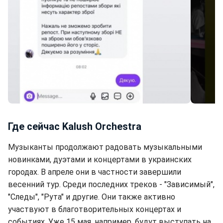
KALUSH и скандал с донами (скриншот)
Где сейчас Kalush Orchestra
Музыканты продолжают радовать музыкальными
новинками, дуэтами и концертами в украинских
городах. В апреле они в частности завершили
весенний тур. Среди последних треков - "Зависимый",
"Следы", "Рута" и другие. Они также активно
участвуют в благотворительных концертах и
событиях. Уже 15 мая, например, будут выступать на