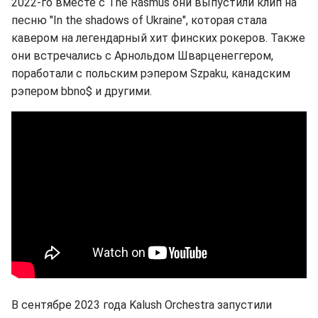
2022-го вместе с The Rasmus они выпустили клип на
песню "In the shadows of Ukraine", которая стала
кавером на легендарный хит финских рокеров. Также
они встречались с Арнольдом Шварценеггером,
поработали с польским рэпером Szpaku, канадским
рэпером bbno$ и другими.
В сентябре 2023 года Kalush Orchestra запустили