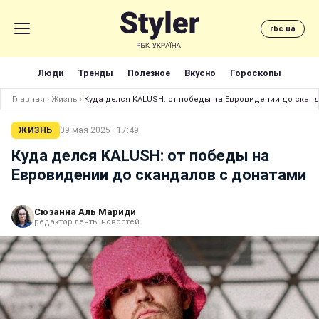
rbc.ua
Люди
Тренды
Полезное
Вкусно
Гороскопы
Главная
›
Жизнь
›
Куда делся KALUSH: от победы на Евровидении до скан
ЖИЗНЬ
09 мая 2025 · 17:49
Куда делся KALUSH: от победы на
Евровидении до скандалов с донатами
Сюзанна Аль Мариди
редактор ленты новостей