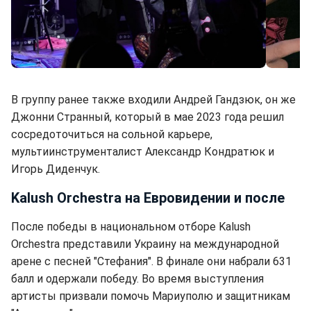
Kalush Orchestra (фото: instagram.com/kalush.official)
В группу ранее также входили Андрей Гандзюк, он же
Джонни Странный, который в мае 2023 года решил
сосредоточиться на сольной карьере,
мультиинструменталист Александр Кондратюк и
Игорь Диденчук.
Kalush Orchestra на Евровидении и после
После победы в национальном отборе Kalush
Orchestra представили Украину на международной
арене с песней "Стефания". В финале они набрали 631
балл и одержали победу. Во время выступления
артисты призвали помочь Мариуполю и защитникам