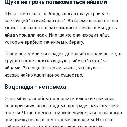
Щука не прочь полакомиться яйцами
Щука - не только рыбоед, иногда она устраивает
настоящий "птичий завтрак". Во время паводков она
может заплывать в затопленные гнезда и
съедать
яйца уток или чаек
. Иногда же она находит яйца,
которые прибило течением к берегу.
Такое поведение выглядит довольно загадочно, ведь
трудно представить хищную рыбу на "охоте" за
яйцами. Это еще раз доказывает, что щука -
чрезвычайно адаптивное существо.
Водопады - не помеха
Эти рыбы способны совершать высокие прыжки,
перепрыгивая через водные преграды, как опытные
атлеты. Чаще всего это можно увидеть весной, когда
они движутся на нерест по мелководьям. Их тела
гибкие и сильные, поэтому такие маневры не