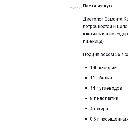
Паста из нута
Диетолог Саманта Ка
потребностей и целе
клетчатки и не соде
пшеница).
Порция весом 56 г с
190 калорий
11 г белка
34 г углеводов
8 г клетчатки
4 г жира
0,5 г насыщенны