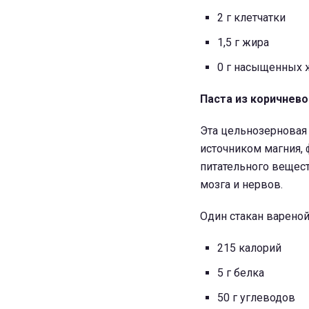
2 г клетчатки
1,5 г жира
0 г насыщенных 
Паста из коричнево
Эта цельнозерновая 
источником магния, 
питательного вещес
мозга и нервов.
Один стакан вареной
215 калорий
5 г белка
50 г углеводов