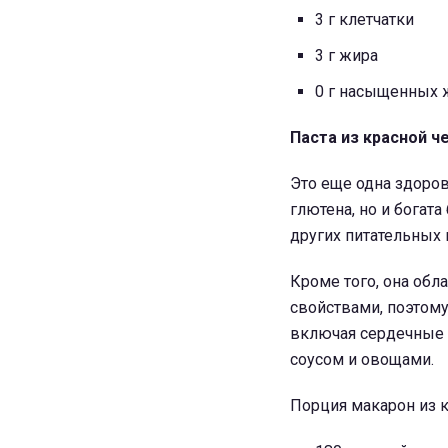
3 г клетчатки
3 г жира
0 г насыщенных 
Паста из красной 
Это еще одна здоров
глютена, но и богат
других питательных 
Кроме того, она об
свойствами, поэтом
включая сердечные з
соусом и овощами.
Порция макарон из к