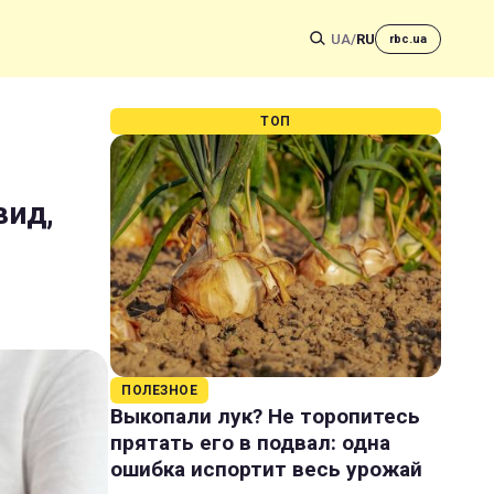
UA
/
RU
rbc.ua
ТОП
вид,
ПОЛЕЗНОЕ
Выкопали лук? Не торопитесь
прятать его в подвал: одна
ошибка испортит весь урожай