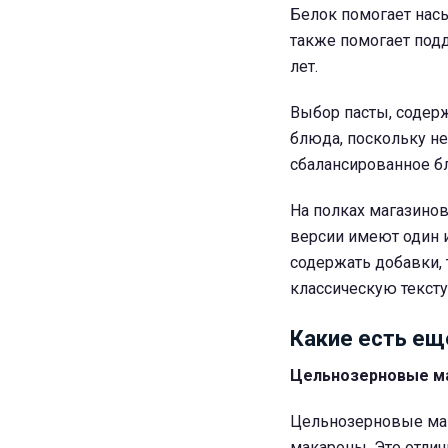
Белок помогает нас
также помогает под
лет.
Выбор пасты, содерж
блюда, поскольку не
сбалансированное б
На полках магазино
версии имеют один и
содержать добавки, 
классическую тексту
Какие есть ещ
Цельнозерновые м
Цельнозерновые мак
макароны. Это отлич