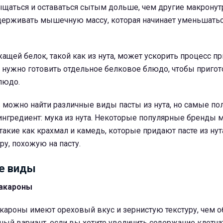
ыщаться и оставаться сытым дольше, чем другие макронут
держивать мышечную массу, которая начинает уменьшатьс
ащей белок, такой как из нута, может ускорить процесс п
 нужно готовить отдельное белковое блюдо, чтобы пригот
людо.
в можно найти различные виды пасты из нута, но самые п
нгредиент: мука из нута. Некоторые популярные бренды м
такие как крахмал и камедь, которые придают пасте из нут
ру, похожую на пасту.
е виды
акароны
ароны имеют ореховый вкус и зернистую текстуру, чем 
ный вариант, если вы хотите увеличить содержание клетча