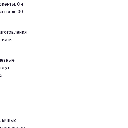
риенты. Он
я после 30
риготовления
овить
олезные
огут
а
обычные
тки в своем