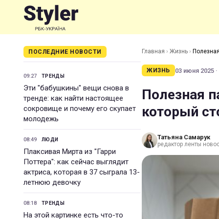
Главная
›
Жизнь
›
Полезная
ПОСЛЕДНИЕ НОВОСТИ
03 июня 2025 ·
ЖИЗНЬ
09:27
ТРЕНДЫ
Эти "бабушкины" вещи снова в
Полезная п
тренде: как найти настоящее
который ст
сокровище и почему его скупает
молодежь
Татьяна Самарук
08:49
ЛЮДИ
редактор ленты ново
Плаксивая Мирта из "Гарри
Поттера": как сейчас выглядит
актриса, которая в 37 сыграла 13-
летнюю девочку
08:18
ТРЕНДЫ
На этой картинке есть что-то