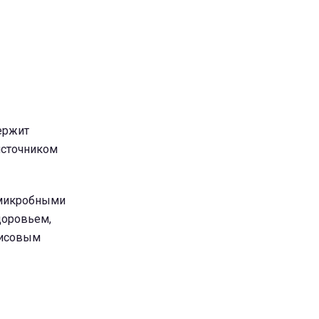
держит
 источником
имикробными
доровьем,
хисовым