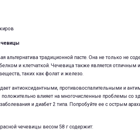
жиров
чечевицы
ая альтернатива традиционной пасте. Она не только не со
а белком и клетчаткой. Чечевица также является отличным
веществ, таких как фолат и железо.
ладает антиоксидантными, противовоспалительными и ант
у положительно влияет на многочисленные проблемы со з
аболевания и диабет 2 типа. Попробуйте ее с острым ара
расной чечевицы весом 58 г содержит: