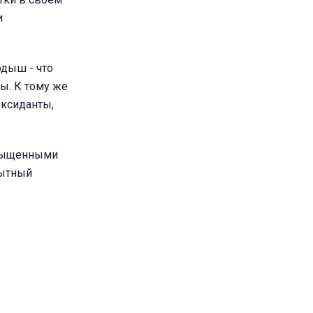
и
одыш - что
ы. К тому же
оксиданты,
асыщенными
сытный