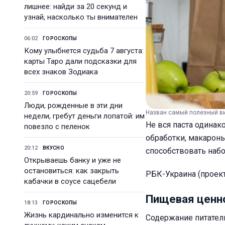
лишнее: найди за 20 секунд и
узнай, насколько ты внимателен
06:02
ГОРОСКОПЫ
Кому улыбнется судьба 7 августа:
карты Таро дали подсказки для
всех знаков Зодиака
20:59
ГОРОСКОПЫ
Люди, рожденные в эти дни
Назван самый полезный вид
недели, гребут деньги лопатой: им
Не вся паста одинак
повезло с пеленок
обработки, макароны
20:12
ВКУСНО
способствовать набо
Открываешь банку и уже не
остановиться: как закрыть
РБК-Украина (проект
кабачки в соусе сацебели
Пищевая ценн
18:13
ГОРОСКОПЫ
Жизнь кардинально изменится к
Содержание питател