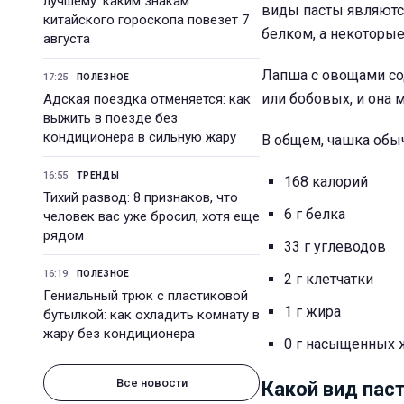
лучшему: каким знакам
виды пасты являются
китайского гороскопа повезет 7
белком, а некоторые
августа
Лапша с овощами со
17:25
ПОЛЕЗНОЕ
или бобовых, и она
Адская поездка отменяется: как
выжить в поезде без
кондиционера в сильную жару
В общем, чашка обы
16:55
ТРЕНДЫ
168 калорий
Тихий развод: 8 признаков, что
6 г белка
человек вас уже бросил, хотя еще
рядом
33 г углеводов
16:19
ПОЛЕЗНОЕ
2 г клетчатки
Гениальный трюк с пластиковой
1 г жира
бутылкой: как охладить комнату в
жару без кондиционера
0 г насыщенных 
Все новости
Какой вид пас