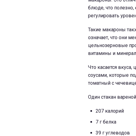
блюде, что полезно
регулировать уровен
Такие макароны такж
означает, что они м
цельнозерновые про
витамины и минерал
Что касается вкуса
соусами, которые по
томатный с чечевиц
Один стакан варено
207 калорий
7 г белка
39 г углеводов