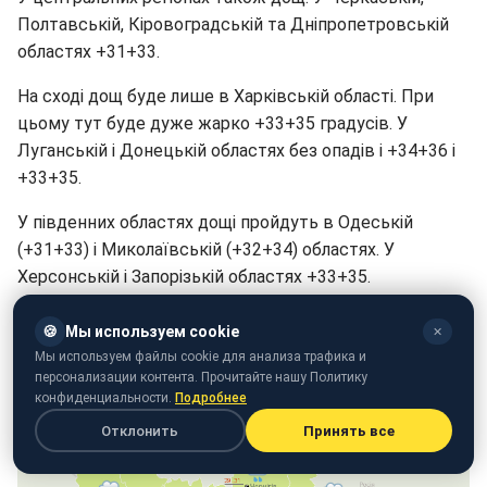
Полтавській, Кіровоградській та Дніпропетровській
областях +31+33.
На сході дощ буде лише в Харківській області. При
цьому тут буде дуже жарко +33+35 градусів. У
Луганській і Донецькій областях без опадів і +34+36 і
+33+35.
У південних областях дощі пройдуть в Одеській
(+31+33) і Миколаївській (+32+34) областях. У
Херсонській і Запорізькій областях +33+35.
У Криму без опадів. Температура повітря на
🍪
Мы используем cookie
✕
півострові становитиме +31+33.
Мы используем файлы cookie для анализа трафика и
персонализации контента. Прочитайте нашу Политику
У Києві дощ. При цьому буде жарко +29+31. Вітер
конфиденциальности.
Подробнее
південний 7-12 м/с.
Отклонить
Принять все