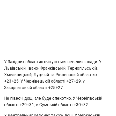
У Західних областях очікуються невеликі опади. У
Львівській, Івано-Франківській, Тернопільській,
Хмельницькій, Луцькій та Рівненській областях
+23+25. У Чернівецькій області +27+29, у
Закарпатській області +25+27.
На півночі дощ, але буде спекотно. У Чернігівській
області +29+31, в Сумській області +30+32.
У центральних регіонах також дощ. У Черкаській,