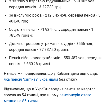
У зв'язку з втратою годувальника - 530 902 чол.,
середня пенсія - 3 227,83 грн;
За вислугою років - 212 345 чол., середня пенсія - 3
403,48 грн;
Соціальні пенсії - 71 924 чол., середня пенсія - 1
785,49 гривні;
Довічне грошове утримання суддів - 3556 чол.,
середня пенсія - 77 387,20 гривні;
Пенсії військовослужбовців - 550 487 чол., середня
пенсія - 5 650,26 гривні.
Раніше ми повідомляли, що у Кабміні дали відповідь,
яка пенсія "світить" українцям
без стажу.
Відзначимо, що в Україні середня пенсія за квартал
зросла на 54 гривні, при цьому
пенсіонерів стало
менше на 85 тисяч.