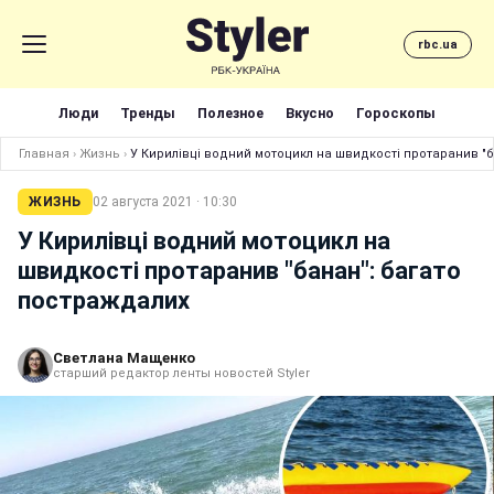
rbc.ua
Люди
Тренды
Полезное
Вкусно
Гороскопы
Главная
›
Жизнь
›
У Кирилівці водний мотоцикл на швидкості протаранив "
ЖИЗНЬ
02 августа 2021 · 10:30
У Кирилівці водний мотоцикл на
швидкості протаранив "банан": багато
постраждалих
Светлана Мащенко
старший редактор ленты новостей Styler