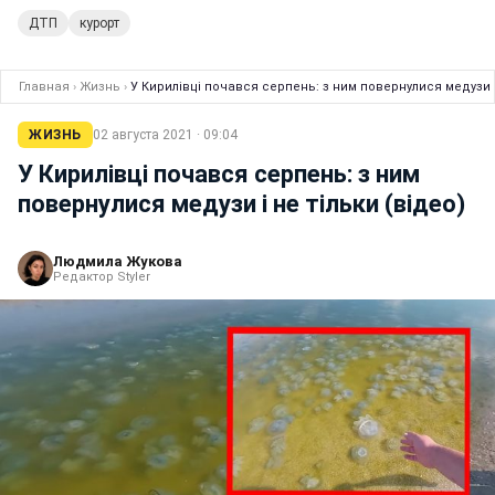
ДТП
курорт
Главная
›
Жизнь
›
У Кирилівці почався серпень: з ним повернулися медузи і 
ЖИЗНЬ
02 августа 2021 · 09:04
У Кирилівці почався серпень: з ним
повернулися медузи і не тільки (відео)
Людмила Жукова
Редактор Styler