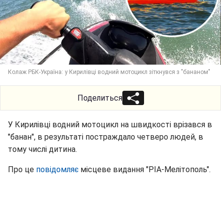
Колаж РБК-Україна: у Кирилівці водний мотоцикл зіткнувся з "бананом"
Поделиться
У Кирилівці водний мотоцикл на швидкості врізався в
"банан", в результаті постраждало четверо людей, в
тому числі дитина.
Про це
повідомляє
місцеве видання "РІА-Мелітополь".