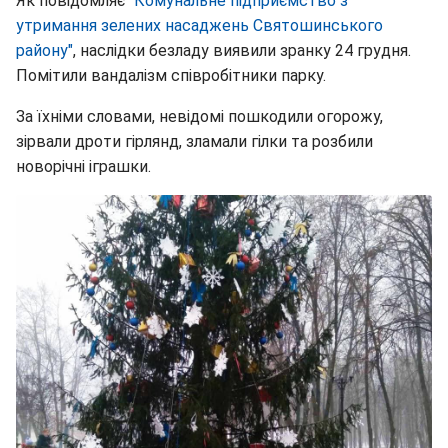
Як повідомляє
"Комунальне підприємство з
утримання зелених насаджень Святошинського
району"
, наслідки безладу виявили зранку 24 грудня.
Помітили вандалізм співробітники парку.
За їхніми словами, невідомі пошкодили огорожу,
зірвали дроти гірлянд, зламали гілки та розбили
новорічні іграшки.