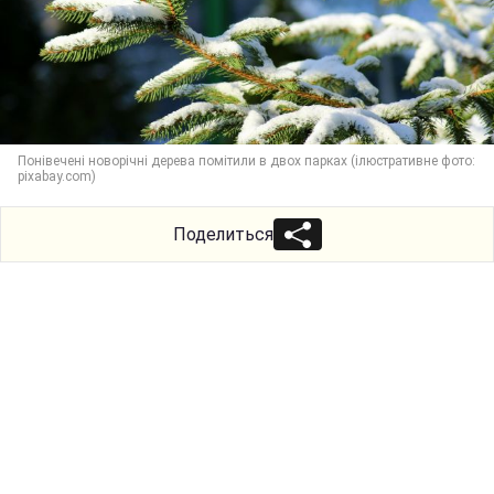
Понівечені новорічні дерева помітили в двох парках (ілюстративне фото:
pixabay.com)
Поделиться