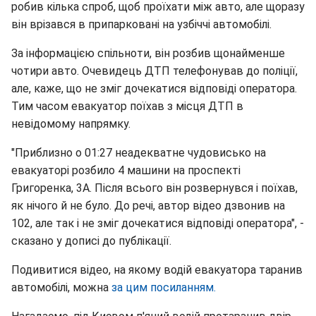
робив кілька спроб, щоб проїхати між авто, але щоразу
він врізався в припарковані на узбіччі автомобілі.
За інформацією спільноти, він розбив щонайменше
чотири авто. Очевидець ДТП телефонував до поліції,
але, каже, що не зміг дочекатися відповіді оператора.
Тим часом евакуатор поїхав з місця ДТП в
невідомому напрямку.
"Приблизно о 01:27 неадекватне чудовисько на
евакуаторі розбило 4 машини на проспекті
Григоренка, 3А. Після всього він розвернувся і поїхав,
як нічого й не було. До речі, автор відео дзвонив на
102, але так і не зміг дочекатися відповіді оператора", -
сказано у дописі до публікації.
Подивитися відео, на якому водій евакуатора таранив
автомобілі, можна
за цим посиланням.