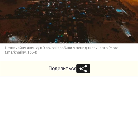
Незвичайну ялинку в Харкові зробили з понад тисячі авто (фото:
t.me/kharkiv_1654)
Поделиться