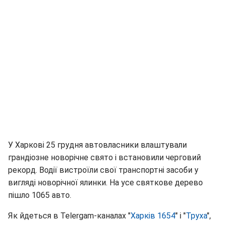
У Харкові 25 грудня автовласники влаштували
грандіозне новорічне свято і встановили черговий
рекорд. Водії вистроїли свої транспортні засоби у
вигляді новорічної ялинки. На усе святкове дерево
пішло 1065 авто.
Як йдеться в Telergam-каналах "
Харків 1654
" і "
Труха
",