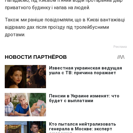
Нагадаємо, під Києвом п'яний водій протаранив двір
приватного будинку і напав на людей.
Також ми раніше повідомляли, що в Києві вантажівці
відірвало дах після проїзду під тролейбусними
дротами.