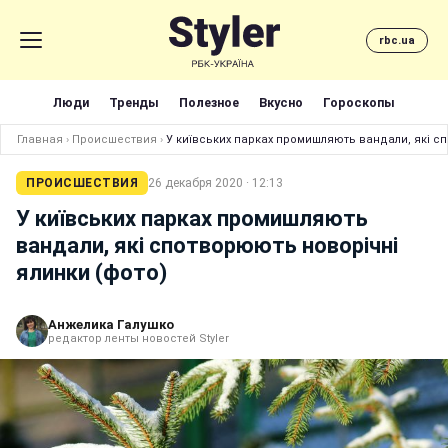
rbc.ua
Люди
Тренды
Полезное
Вкусно
Гороскопы
Главная
›
Происшествия
›
У київських парках промишляють вандали, які с
ПРОИСШЕСТВИЯ
26 декабря 2020 · 12:13
У київських парках промишляють
вандали, які спотворюють новорічні
ялинки (фото)
Анжелика Галушко
редактор ленты новостей Styler