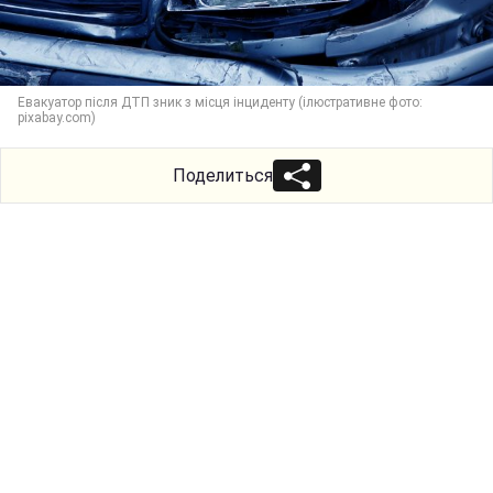
Евакуатор після ДТП зник з місця інциденту (ілюстративне фото:
pixabay.com)
Поделиться