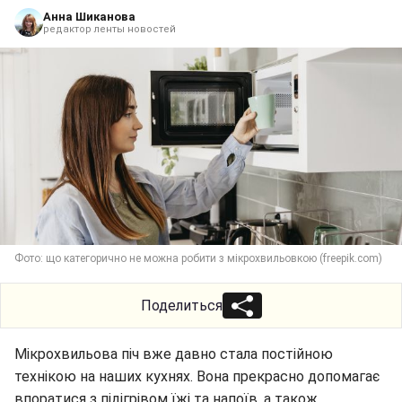
Анна Шиканова
редактор ленты новостей
Фото: що категорично не можна робити з мікрохвильовкою (freepik.com)
Поделиться
Мікрохвильова піч вже давно стала постійною
технікою на наших кухнях. Вона прекрасно допомагає
впоратися з підігрівом їжі та напоїв, а також