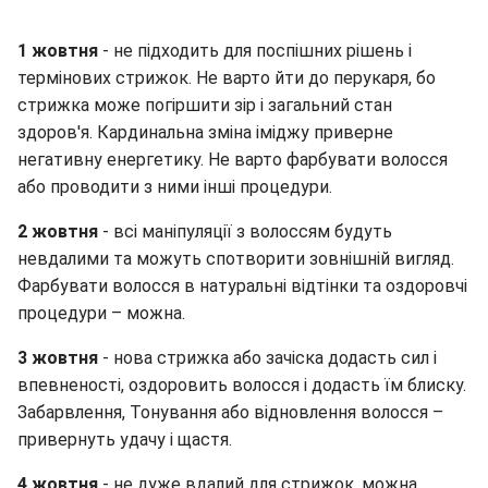
1 жовтня
- не підходить для поспішних рішень і
термінових стрижок. Не варто йти до перукаря, бо
стрижка може погіршити зір і загальний стан
здоров'я. Кардинальна зміна іміджу приверне
негативну енергетику. Не варто фарбувати волосся
або проводити з ними інші процедури.
2 жовтня
- всі маніпуляції з волоссям будуть
невдалими та можуть спотворити зовнішній вигляд.
Фарбувати волосся в натуральні відтінки та оздоровчі
процедури – можна.
3 жовтня
- нова стрижка або зачіска додасть сил і
впевненості, оздоровить волосся і додасть їм блиску.
Забарвлення, Тонування або відновлення волосся –
привернуть удачу і щастя.
4 жовтня
- не дуже вдалий для стрижок, можна