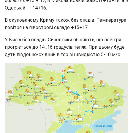
областях +15 + 17, в Миколаївській області +16+18, а в
Одеській - +14+16.
В окупованому Криму також без опадів. Температура
повітря на півострові складе +15+17.
У Києві без опадів. Синоптики обіцяють, що повітря
прогріється до 14...16 градусів тепла. При цьому буде
дути південно-східний вітер зі швидкістю 5-10 м/с.