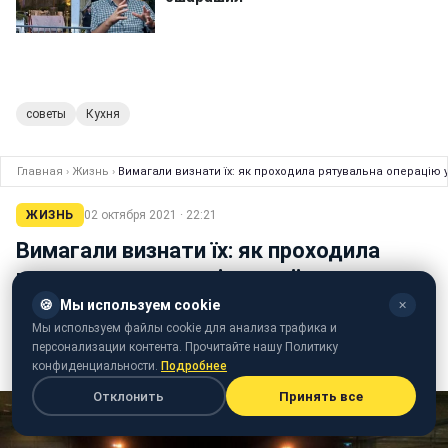
советы
Кухня
Главная
›
Жизнь
›
Вимагали визнати їх: як проходила рятувальна операцію у
ЖИЗНЬ
02 октября 2021 · 22:21
Вимагали визнати їх: як проходила
рятувальна операцію українських
військових у Кабулі
🍪
Мы используем cookie
✕
Мы используем файлы cookie для анализа трафика и
персонализации контента. Прочитайте нашу Политику
Татьяна Самарук
конфиденциальности.
Подробнее
редактор ленты новостей
Отклонить
Принять все