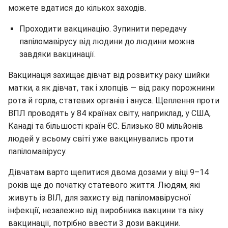
можете вдатися до кількох заходів.
Проходити вакцинацію. Зупинити передачу
папіломавірусу від людини до людини можна
завдяки вакцинації.
Вакцинація захищає дівчат від розвитку раку шийки
матки, а як дівчат, так і хлопців — від раку порожнини
рота й горла, статевих органів і ануса. Щеплення проти
ВПЛ проводять у 84 країнах світу, наприклад, у США,
Канаді та більшості країн ЄС. Близько 80 мільйонів
людей у всьому світі уже вакцинувались проти
папіломавірусу.
Дівчатам варто щепитися двома дозами у віці 9–14
років ще до початку статевого життя. Людям, які
живуть із ВІЛ, для захисту від папіломавірусної
інфекції, незалежно від виробника вакцини та віку
вакцинації, потрібно ввести 3 дози вакцини.