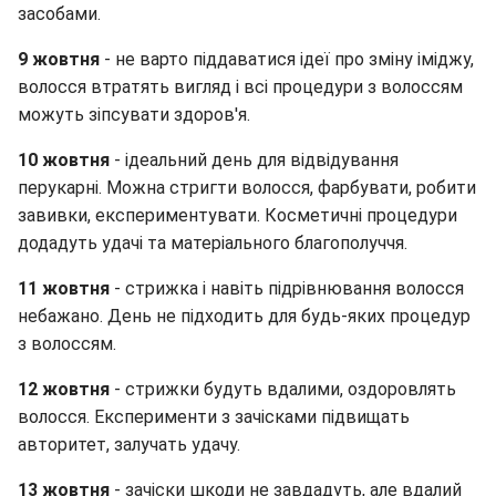
засобами.
9 жовтня
- не варто піддаватися ідеї про зміну іміджу,
волосся втратять вигляд і всі процедури з волоссям
можуть зіпсувати здоров'я.
10 жовтня
- ідеальний день для відвідування
перукарні. Можна стригти волосся, фарбувати, робити
завивки, експериментувати. Косметичні процедури
додадуть удачі та матеріального благополуччя.
11 жовтня
- стрижка і навіть підрівнювання волосся
небажано. День не підходить для будь-яких процедур
з волоссям.
12 жовтня
- стрижки будуть вдалими, оздоровлять
волосся. Експерименти з зачісками підвищать
авторитет, залучать удачу.
13 жовтня
- зачіски шкоди не завдадуть, але вдалий