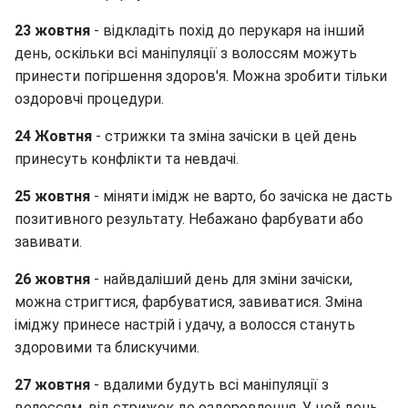
23 жовтня
- відкладіть похід до перукаря на інший
день, оскільки всі маніпуляції з волоссям можуть
принести погіршення здоров'я. Можна зробити тільки
оздоровчі процедури.
24 Жовтня
- стрижки та зміна зачіски в цей день
принесуть конфлікти та невдачі.
25 жовтня
- міняти імідж не варто, бо зачіска не дасть
позитивного результату. Небажано фарбувати або
завивати.
26 жовтня
- найвдаліший день для зміни зачіски,
можна стригтися, фарбуватися, завиватися. Зміна
іміджу принесе настрій і удачу, а волосся стануть
здоровими та блискучими.
27 жовтня
- вдалими будуть всі маніпуляції з
волоссям, від стрижок до оздоровлення. У цей день