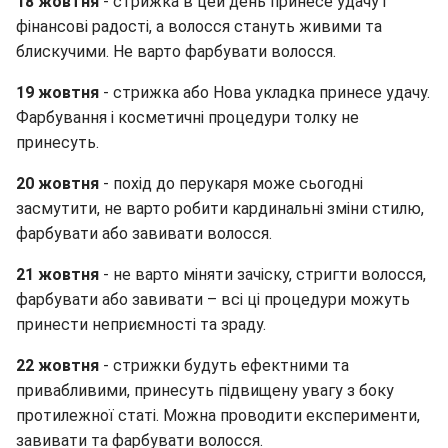
18 жовтня
- стрижка в цей день принесе удачу і
фінансові радості, а волосся стануть живими та
блискучими. Не варто фарбувати волосся.
19 жовтня
- стрижка або Нова укладка принесе удачу.
Фарбування і косметичні процедури толку не
принесуть.
20 жовтня
- похід до перукаря може сьогодні
засмутити, не варто робити кардинальні зміни стилю,
фарбувати або завивати волосся.
21 жовтня
- не варто міняти зачіску, стригти волосся,
фарбувати або завивати – всі ці процедури можуть
принести неприємності та зраду.
22 жовтня
- стрижки будуть ефектними та
привабливими, принесуть підвищену увагу з боку
протилежної статі. Можна проводити експерименти,
завивати та фарбувати волосся.