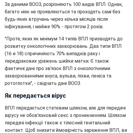
За даними ВООЗ, розрізняють 100 видів ВПЛ. Однак,
багато ніяк не проявляються та проходять самі без
будь-яких втручань через кілька місяців після
інфікування, і майже 90% - протягом 2 років.
"Проте, яких як мінімум 14 типів ВПЛ призводять до
розвитку онкологічних захворювань. Два типи ВПЛ
(16 и 18) спричиняють 70% випадків раку і
передракових уражень шийки матки. Є також
фактичні дані про зв'язок ВПЛ з онкологічними
захворюваннями ануса, вульви, піхви, пеніса та
ротоглотки", - свідчать дані ВООЗ.
Як передається вірус
ВПЛ передається статевим шляхом, але для передачі
вірусу не обов'язковий секс з проникненням. Шляхом
передачі інфекції також є тілесний генітальний
контакт. Щоб знизити ймовірність зараження ВПЛ, ви