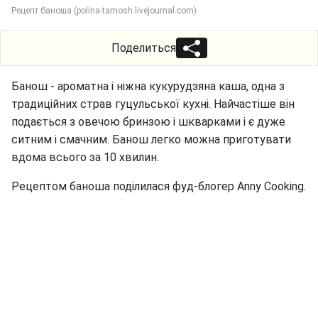
Рецепт баноша (polina-tamosh.livejournal.com)
Поделиться
Банош - ароматна і ніжна кукурудзяна каша, одна з
традиційних страв гуцульської кухні. Найчастіше він
подається з овечою бринзою і шкварками і є дуже
ситним і смачним. Банош легко можна приготувати
вдома всього за 10 хвилин.
Рецептом баноша поділилася фуд-блогер Anny Cooking.