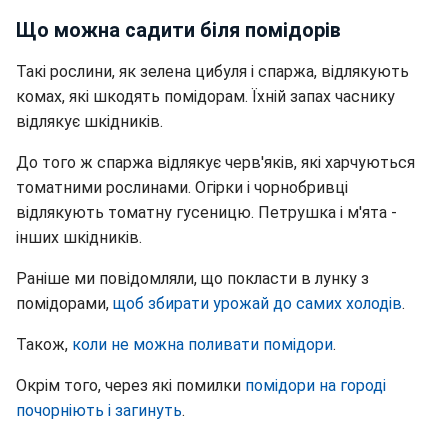
Що можна садити біля помідорів
Такі рослини, як зелена цибуля і спаржа, відлякують
комах, які шкодять помідорам. Їхній запах часнику
відлякує шкідників.
До того ж спаржа відлякує черв'яків, які харчуються
томатними рослинами. Огірки і чорнобривці
відлякують томатну гусеницю. Петрушка і м'ята -
інших шкідників.
Раніше ми повідомляли, що покласти в лунку з
помідорами,
щоб збирати урожай до самих холодів
.
Також,
коли не можна поливати помідори
.
Окрім того, через які помилки
помідори на городі
почорніють і загинуть
.