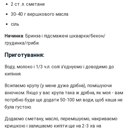
2 ст. л. сметани
30-40 г вершкового масла
сіль
Начинка
: Бринза і підсмажені шкварки/бекон/
грудинка/гриби.
Приготування:
Воду, молоко і 1/3 ч.л. солі з'єднуємо і доводимо до
кипіння.
Всипаємо крупу (у мене дуже дрібна), помішуючи
віночком. Якщо у вас крупа така ж дрібна, як моя - вам
потрібно буде ще додати 50-100 мл води, щоб каша не
була густою.
Додаємо сметану, масло, перемішуємо, накриваємо
кришкою і залишаємо кипіти ще на 2-3 хв на