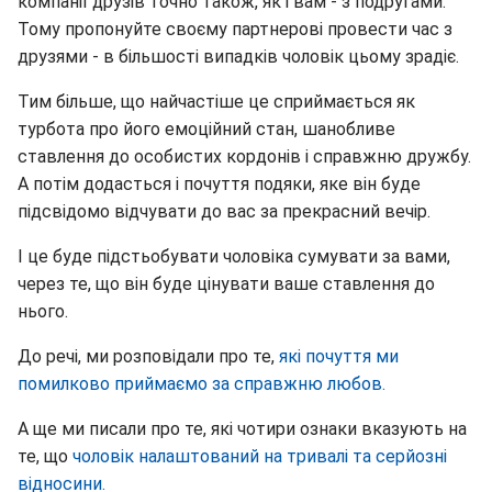
компанії друзів точно також, як і вам - з подругами.
Тому пропонуйте своєму партнерові провести час з
друзями - в більшості випадків чоловік цьому зрадіє.
Тим більше, що найчастіше це сприймається як
турбота про його емоційний стан, шанобливе
ставлення до особистих кордонів і справжню дружбу.
А потім додасться і почуття подяки, яке він буде
підсвідомо відчувати до вас за прекрасний вечір.
І це буде підстьобувати чоловіка сумувати за вами,
через те, що він буде цінувати ваше ставлення до
нього.
До речі, ми розповідали про те,
які почуття ми
помилково приймаємо за справжню любов.
А ще ми писали про те, які чотири ознаки вказують на
те, що
чоловік налаштований на тривалі та серйозні
відносини.