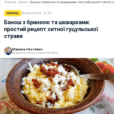
Главная
›
Жизнь
›
Банош з бринзою та шкварками: простий рецепт ситної г
ЖИЗНЬ
09 июня 2022 · 21:03
Банош з бринзою та шкварками:
простий рецепт ситної гуцульської
страви
Марина Настевич
редактор ленты новостей Styler