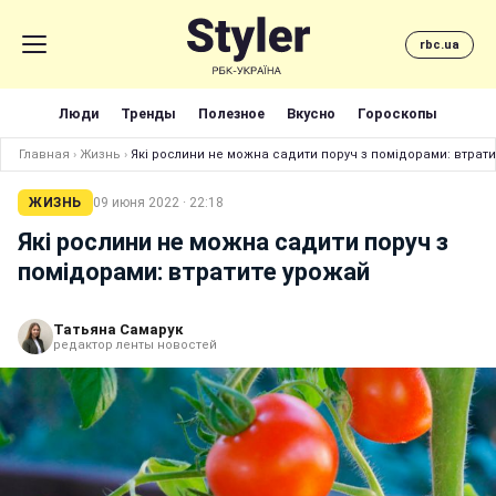
rbc.ua
Люди
Тренды
Полезное
Вкусно
Гороскопы
Главная
›
Жизнь
›
Які рослини не можна садити поруч з помідорами: втрат
ЖИЗНЬ
09 июня 2022 · 22:18
Які рослини не можна садити поруч з
помідорами: втратите урожай
Татьяна Самарук
редактор ленты новостей