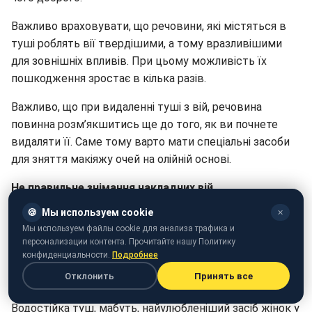
Важливо враховувати, що речовини, які містяться в
туші роблять вії твердішими, а тому вразливішими
для зовнішніх впливів. При цьому можливість їх
пошкодження зростає в кілька разів.
Важливо, що при видаленні туші з вій, речовина
повинна розм’якшитись ще до того, як ви почнете
видаляти її. Саме тому варто мати спеціальні засоби
для зняття макіяжу очей на олійній основі.
Не правильне знімання накладних вій
🍪
Мы используем cookie
✕
Під час знімання накладних вій поспішати не варто.
Мы используем файлы cookie для анализа трафика и
Якщо позбавлятися їх різкими неакуратними рухами,
персонализации контента. Прочитайте нашу Политику
то доведеться позбутися чималої кількості вій за раз.
конфиденциальности.
Подробнее
Отклонить
Принять все
Використовування водостійкої туші щодня
Водостійка туш, мабуть, найулюбленіший засіб жінок у