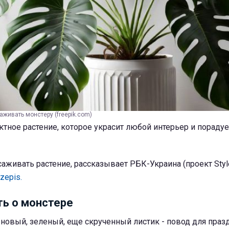
аживать монстеру (freepik.com)
ктное растение, которое украсит любой интерьер и пораду
аживать растение, рассказывает РБК-Украина (проект Style
rzepis.
ть о монстере
овый, зеленый, еще скрученный листик - повод для празд