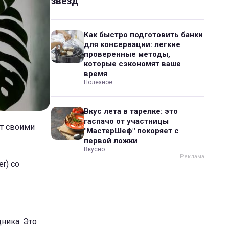
звезд
Как быстро подготовить банки
для консервации: легкие
проверенные методы,
которые сэкономят ваше
время
Полезное
Вкус лета в тарелке: это
гаспачо от участницы
ет своими
"МастерШеф" покоряет с
первой ложки
Вкусно
r) со
ника. Это