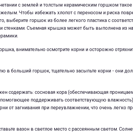
очетании с землей и толстым керамическим горшком такое
яжелым. Чтобы избежать хлопот с переносом и риска повр
го, выберите горшок из более легкого пластика с соответс
ми стенками. Съемная крышка может быть выполнена из н
ерамики.
оршка, внимательно осмотрите корни и осторожно отряхнит
ю в больший горшок, тщательно засыпьте корни - они до
.
жен содержать: сосновая кора (обеспечивающая проницаем
 (помогающее поддерживать соответствующую влажность
рни от загнивания при переувлажнении, что очень легко п
тавьте вазон в светлое место с рассеянным светом. Солне