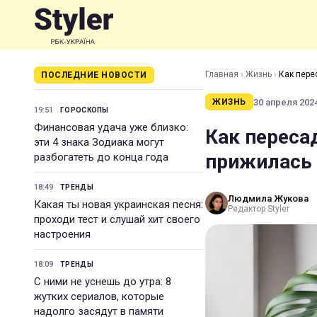
Главная
›
Жизнь
›
Как пере
ПОСЛЕДНИЕ НОВОСТИ
30 апреля 2024
ЖИЗНЬ
19:51
ГОРОСКОПЫ
Финансовая удача уже близко:
Как переса
эти 4 знака Зодиака могут
прижилась
разбогатеть до конца года
18:49
ТРЕНДЫ
Людмила Жукова
Какая ты новая украинская песня:
Редактор Styler
проходи тест и слушай хит своего
настроения
18:09
ТРЕНДЫ
С ними не уснешь до утра: 8
жутких сериалов, которые
надолго засядут в памяти