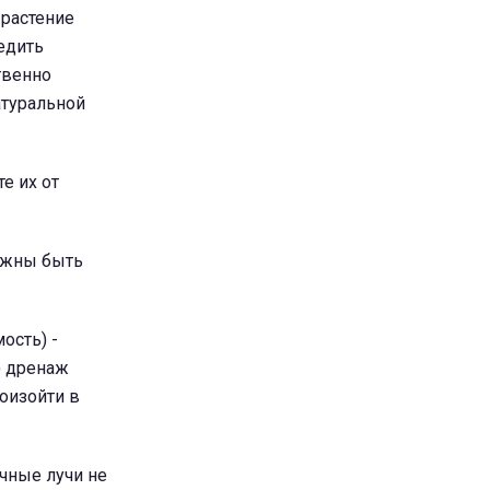
 растение
едить
твенно
атуральной
е их от
лжны быть
ость) -
) дренаж
роизойти в
чные лучи не