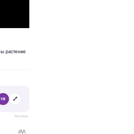
ы растение
🔗
VB