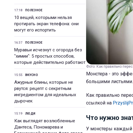
17:18
ПОЛЕЗНОЕ
10 вещей, которыми нельзя
протирать экран телефона: они
могут его испортить
16:37
ПОЛЕЗНОЕ
Муравьи исчезнут с огорода без
"химии": 5 простых способов,
которые действительно работают
Фото: Как правильно перес
Монстера - это эффе
15:55
ВКУСНО
большими листьями.
Ажурные блины, которые не
рвутся: рецепт с секретным
ингредиентом для идеальных
Как правильно перес
дырочек
ссылкой на
PrzyślijP
15:19
ЛЮДИ
Что нужно зна
Как выглядят возлюбленные
Дантеса, Пономарева и
У монстеры каждый н