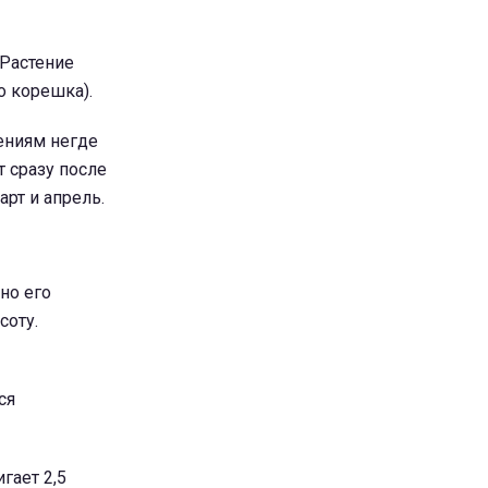
 Растение
о корешка).
ениям негде
т сразу после
рт и апрель.
но его
соту.
ся
гает 2,5