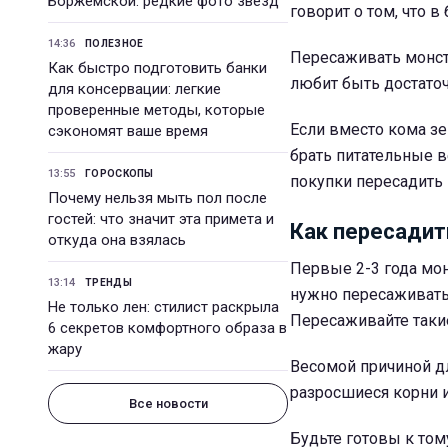
Боржемской: редкие фото звезд
говорит о том, что 
14:36
ПОЛЕЗНОЕ
Пересаживать монсте
Как быстро подготовить банки
любит быть достаточ
для консервации: легкие
проверенные методы, которые
Если вместо кома зе
сэкономят ваше время
брать питательные в
13:55
ГОРОСКОПЫ
покупки пересадить 
Почему нельзя мыть пол после
гостей: что значит эта примета и
Как пересадит
откуда она взялась
Первые 2-3 года мон
13:14
ТРЕНДЫ
нужно пересаживать
Не только лен: стилист раскрыла
Пересаживайте такие
6 секретов комфортного образа в
жару
Весомой причиной д
разросшиеся корни и
Все новости
Будьте готовы к том