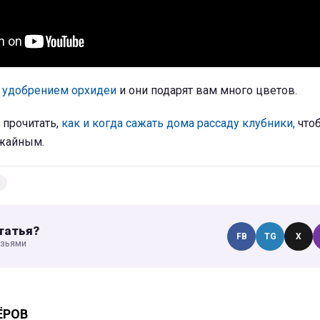
м удобрением орхидеи
и они подарят вам много цветов.
 прочитать,
как и когда сажать дома рассаду клубники,
чтоб
ожайным.
татья?
FB
TG
X
узьями