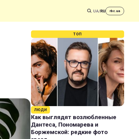
UA
/
RU
rbc.ua
ТОП
ЛЮДИ
Как выглядят возлюбленные
Дантеса, Пономарева и
Боржемской: редкие фото