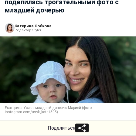
поделилась трогательными фото с
младшей дочерью
Катерина Собкова
Редактор Styler
Екатерина Усик с младшей дочерью Марией (фото:
instagram.com/usyk_kate1505)
Поделиться