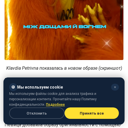
Klavdia Petrivna показалась в новом образе (скриншот)
В кадре она позирует в ярко-розовой шубе, которую
соединила с голубыми джинсами и белым топом.
🍪
Мы используем cookie
✕
Мы используем файлы cookie для анализа трафика и
Волосы Клавдия собрала в высокий хвост, а главной
персонализации контента. Прочитайте нашу Политику
конфиденциальности.
Подробнее
изюминкой макияжа стали белые брови - очень
смелый и необычный ход.
Отклонить
Принять все
Певица добавила образу оригинальности с помощью