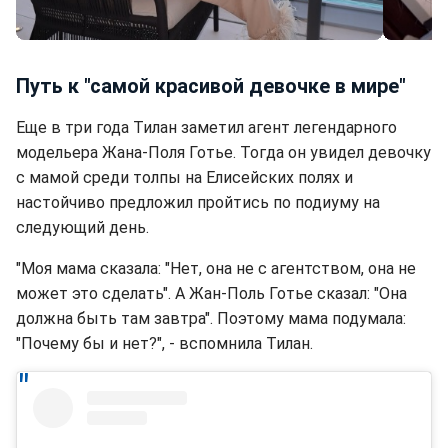
Тилан Блондо сейчас (фото: instagram.com/thylaneblondeau)
Путь к "самой красивой девочке в мире"
Еще в три года Тилан заметил агент легендарного
модельера Жана-Поля Готье. Тогда он увидел девочку
с мамой среди толпы на Елисейских полях и
настойчиво предложил пройтись по подиуму на
следующий день.
"Моя мама сказала: "Нет, она не с агентством, она не
может это сделать". А Жан-Поль Готье сказал: "Она
должна быть там завтра". Поэтому мама подумала:
"Почему бы и нет?", - вспомнила Тилан.