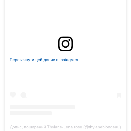
Переглянути цей допис в Instagram
Допис, поширений Thylane-Lena rose (@thylaneblondeau)