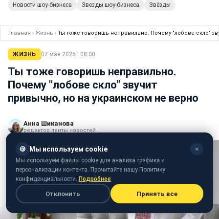
Новости шоу-бизнеса
Звезды шоу-бизнеса
Звёзды
Главная
›
Жизнь
›
Ты тоже говоришь неправильно. Почему "лобове скло" зв
ЖИЗНЬ
07 мая 2025 · 08:00
Ты тоже говоришь неправильно.
Почему "лобове скло" звучит
привычно, но на украинском не верно
Анна Шиканова
редактор ленты новостей
🍪
Мы используем cookie
✕
Мы используем файлы cookie для анализа трафика и
персонализации контента. Прочитайте нашу Политику
конфиденциальности.
Подробнее
Отклонить
Принять все