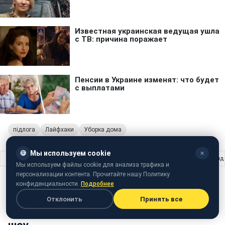
підлога
Лайфхаки
Уборка дома
🍪
Мы используем cookie
✕
Главная
›
Жизнь
›
До 18 метеоров в час: когда весенний звездопад Лирид
Мы используем файлы cookie для анализа трафика и
персонализации контента. Прочитайте нашу Политику
ЖИЗНЬ
21 апреля 2025 · 19:15
конфиденциальности.
Подробнее
До 18 метеоров в час: когда весенний
Отклонить
Принять все
звездопад Лириды устроит небесное