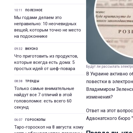
10:11
ПОЛЕЗНОЕ
Мы годами делаем это
неправильно: 10 неочевидных
вещей, которым точно не место
на подоконнике
09:32
ВКУСНО
Что приготовить из продуктов,
которые всегда есть дома: 5
Будут ли рассылать электр
простых идей от шеф-повара
В Украине активно о
повестки в электро
08:38
ТРЕНДЫ
Только самые внимательные
Владимиром Зеленск
найдут все 7 отличий в этой
изменения?
головоломке: есть всего 60
секунд
Ответ на этот вопро
Адвокатского бюро "
06:07
ГОРОСКОПЫ
Таро-гороскоп на 8 августа: кому