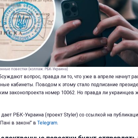
онные повестки (коллаж: РБК-Украина)
бсуждают вопрос, правда ли то, что уже в апреле начнут р
нные кабинеты. Поводом к этому стало подписание презид
им законопроекта номер 10062. Но правда ли украинцев ж
с дает РБК-Украина (проект Styler) со ссылкой на публикац
Пані в законі" в
Telegram
.