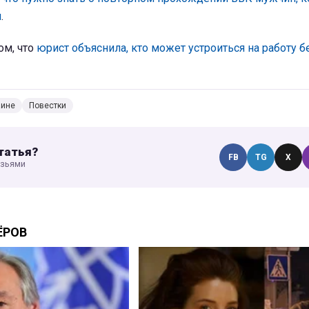
и
.
ом, что
юрист объяснила, кто может устроиться на работу б
аине
Повестки
татья?
FB
TG
X
узьями