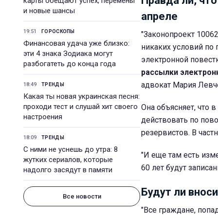
Правда ли, чт
карты обещают успех, перемены
и новые шансы
апреле
19:51
ГОРОСКОПЫ
"Законопроект 10062
Финансовая удача уже близко:
никаких условий по
эти 4 знака Зодиака могут
электронной повестк
разбогатеть до конца года
рассылки электрон
адвокат Мария Левч
18:49
ТРЕНДЫ
Какая ты новая украинская песня:
проходи тест и слушай хит своего
Она объясняет, что 
настроения
действовать по пов
резервистов. В част
18:09
ТРЕНДЫ
С ними не уснешь до утра: 8
"И еще там есть изме
жутких сериалов, которые
60 лет будут записан
надолго засядут в памяти
Будут ли внос
Все новости
"Все граждане, попад