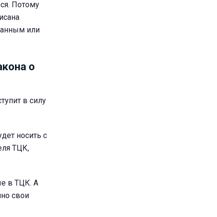
ся. Потому
писана
занным или
акона о
ступит в силу
удет носить с
еля ТЦК,
е в ТЦК. А
нно свои