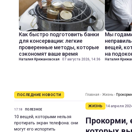
Как быстро подготовить банки
Мы годами
для консервации: легкие
неправиль
проверенные методы, которые
вещей, ко
сэкономят ваше время
на подоко
Наталия Крижановская
·
07 августа 2026, 14:36
Наталия Крижа
Главная
›
Жизнь
›
Прокорми
ПОСЛЕДНИЕ НОВОСТИ
14 апреля 2024
ЖИЗНЬ
17:18
ПОЛЕЗНОЕ
10 вещей, которыми нельзя
Прокорми, 
протирать экран телефона: они
которых вы
могут его испортить