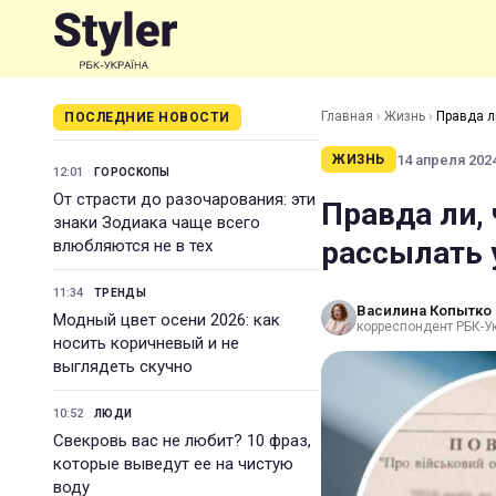
Главная
›
Жизнь
›
Правда л
ПОСЛЕДНИЕ НОВОСТИ
14 апреля 2024
ЖИЗНЬ
12:01
ГОРОСКОПЫ
От страсти до разочарования: эти
Правда ли,
знаки Зодиака чаще всего
рассылать 
влюбляются не в тех
11:34
ТРЕНДЫ
Василина Копытко
Модный цвет осени 2026: как
корреспондент РБК-У
носить коричневый и не
выглядеть скучно
10:52
ЛЮДИ
Свекровь вас не любит? 10 фраз,
которые выведут ее на чистую
воду