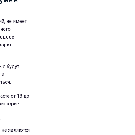
 уже в
й, не имеет
нного
роцесс
ворит
ые будут
 и
ться.
асте от 18 до
рит юрист.
р
е не являются