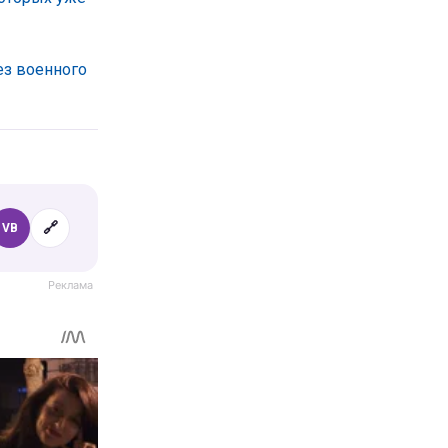
ез военного
🔗
VB