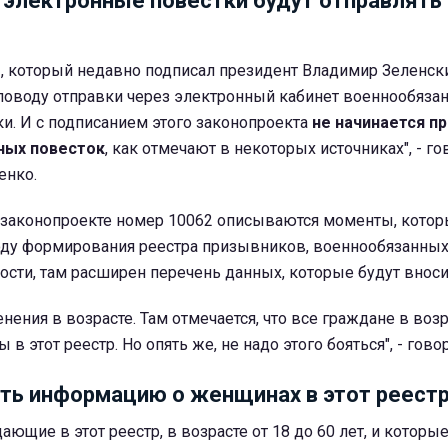
о электронные повестки будут отправлять
, который недавно подписал президент Владимир Зеленски
 поводу отправки через электронный кабинет военнообяза
и. И с подписанием этого законопроекта
не начинается п
ных повесток
, как отмечают в некоторых источниках", - го
енко.
в законопроекте номер 10062 описываются моменты, котор
оду формирования реестра призывников, военнообязанных
ности, там расширен перечень данных, которые будут вноси
нения в возрасте. Там отмечается, что все граждане в возр
ы в этот реестр. Но опять же, не надо этого бояться", - гово
ить информацию о женщинах в этот реест
ающие в этот реестр, в возрасте от 18 до 60 лет, и которы