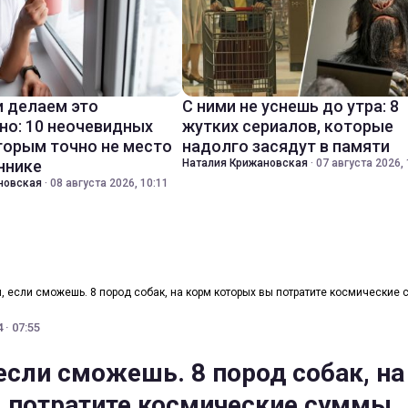
 делаем это
С ними не уснешь до утра: 8
но: 10 неочевидных
жутких сериалов, которые
торым точно не место
надолго засядут в памяти
ннике
Наталия Крижановская
·
07 августа 2026, 
новская
·
08 августа 2026, 10:11
, если сможешь. 8 пород собак, на корм которых вы потратите космические
 · 07:55
если сможешь. 8 пород собак, на
 потратите космические суммы