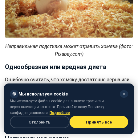
Неправильная подстилка может отравить хомяка (фото:
Pixabay.com)
Однообразная или вредная диета
Ошибочно считать, что хомяку достаточно зерна или
овощей. Это всеядное животное, которое нуждается
🍪
Мы используем cookie
✕
также в
белке животного происхождения
-
Мы используем файлы cookie для анализа трафика и
например, вареного мяса, насекомых или белковых
персонализации контента. Прочитайте нашу Политику
кормов. Готовые сбалансированные смеси - хороший
конфиденциальности.
Подробнее
вариант, но их следует дополнять свежими
Отклонить
Принять все
продуктами, с учетом индивидуальных потребностей.