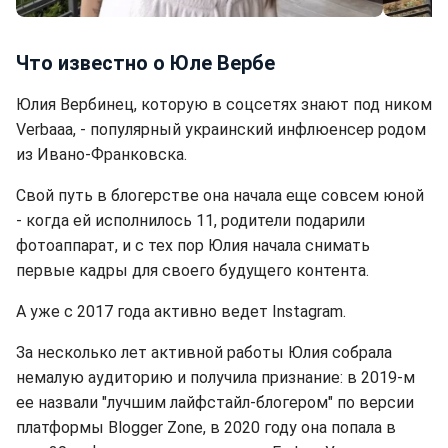
Юля Верба сделала подтяжку груди (фото: instagram.com/yuli.verbaaa)
Что известно о Юле Вербе
Юлия Вербинец, которую в соцсетях знают под ником
Verbaaa, - популярный украинский инфлюенсер родом
из Ивано-Франковска.
Свой путь в блогерстве она начала еще совсем юной
- когда ей исполнилось 11, родители подарили
фотоаппарат, и с тех пор Юлия начала снимать
первые кадры для своего будущего контента.
А уже с 2017 года активно ведет Instagram.
За несколько лет активной работы Юлия собрала
немалую аудиторию и получила признание: в 2019-м
ее назвали "лучшим лайфстайл-блогером" по версии
платформы Blogger Zone, в 2020 году она попала в