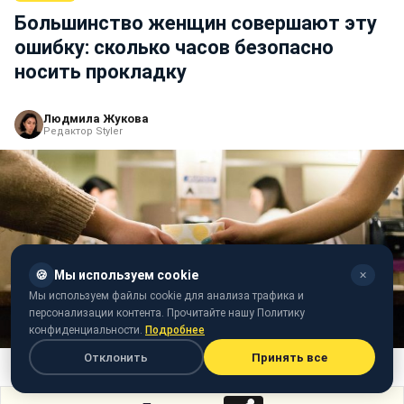
Большинство женщин совершают эту
ошибку: сколько часов безопасно
носить прокладку
Людмила Жукова
Редактор Styler
🍪
Мы используем cookie
✕
Мы используем файлы cookie для анализа трафика и
персонализации контента. Прочитайте нашу Политику
конфиденциальности.
Подробнее
Отклонить
Принять все
Фото: Сколько часов можно использовать прокладку (unsplash.com)