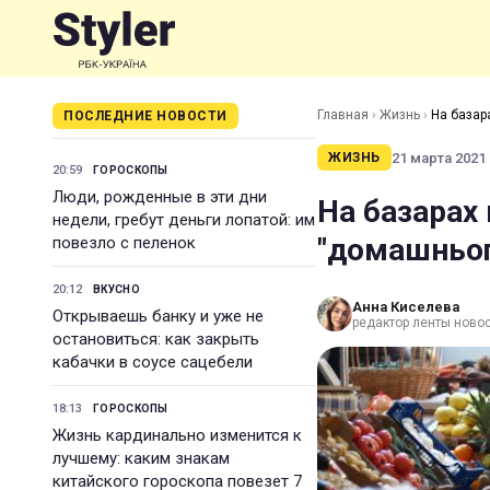
Главная
›
Жизнь
›
На базар
ПОСЛЕДНИЕ НОВОСТИ
21 марта 2021 
ЖИЗНЬ
20:59
ГОРОСКОПЫ
Люди, рожденные в эти дни
На базарах
недели, гребут деньги лопатой: им
"домашньог
повезло с пеленок
20:12
ВКУСНО
Анна Киселева
Открываешь банку и уже не
редактор ленты новос
остановиться: как закрыть
кабачки в соусе сацебели
18:13
ГОРОСКОПЫ
Жизнь кардинально изменится к
лучшему: каким знакам
китайского гороскопа повезет 7