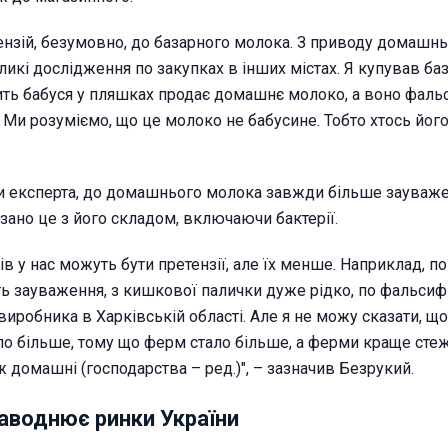
ензій, безумовно, до базарного молока. З приводу домашнь
ликі дослідження по закупках в інших містах. Я купував б
ить бабуся у пляшках продає домашнє молоко, а воно фаль
 Ми розуміємо, що це молоко не бабусине. Тобто хтось його 
и експерта, до домашнього молока завжди більше зауваже
зано це з його складом, включаючи бактерії.
в у нас можуть бути претензії, але їх менше. Наприклад, по
ть зауваження, з кишкової палички дуже рідко, по фальсиф
виробника в Харківській області. Але я не можу сказати, що
ало більше, тому що ферм стало більше, а ферми краще стеж
 домашні (господарства – ред.)", – зазначив Безрукий.
аводнює ринки України