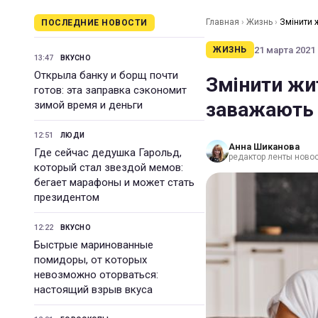
Главная
›
Жизнь
›
Змінити 
ПОСЛЕДНИЕ НОВОСТИ
21 марта 2021 
ЖИЗНЬ
13:47
ВКУСНО
Открыла банку и борщ почти
Змінити жи
готов: эта заправка сэкономит
заважають 
зимой время и деньги
12:51
ЛЮДИ
Анна Шиканова
Где сейчас дедушка Гарольд,
редактор ленты ново
который стал звездой мемов:
бегает марафоны и может стать
президентом
12:22
ВКУСНО
Быстрые маринованные
помидоры, от которых
невозможно оторваться:
настоящий взрыв вкуса