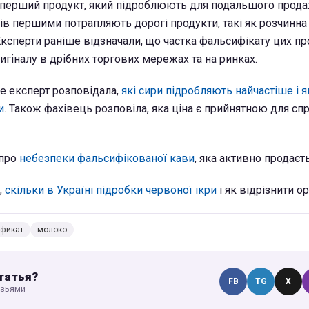
перший продукт, який підроблюють для подальшого продаж
ів першими потрапляють дорогі продукти, такі як розчинна 
 Експерти раніше відзначали, що частка фальсифікату цих пр
игіналу в дрібних торгових мережах та на ринках.
е експерт розповідала,
які сири підробляють найчастіше і я
и
. Також фахівець розповіла, яка ціна є прийнятною для с
 про
небезпеки фальсифікованої кави
, яка активно продаєть
,
скільки в Україні підробки червоної ікри
і як відрізнити ор
фикат
молоко
татья?
FB
TG
X
узьями