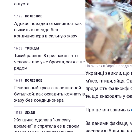
августа
17:25
ПОЛЕЗНОЕ
Адская поездка отменяется: как
выжить в поезде без
кондиционера в сильную жару
16:55
ТРЕНДЫ
Тихий развод: 8 признаков, что
человек вас уже бросил, хотя еще
На ринках в Україні продаю
рядом
Українці звикли, що
м'ясо, птиця, яйця. 
16:19
ПОЛЕЗНОЕ
Гениальный трюк с пластиковой
продають фальсифіка
бутылкой: как охладить комнату в
те, що знаходять у 
жару без кондиционера
Про це він заявив в
15:33
ЛЮДИ
Женщина сделала "капсулу
За даними фахівця, м
времени" и спрятала ее в своем
насправді більше, ні