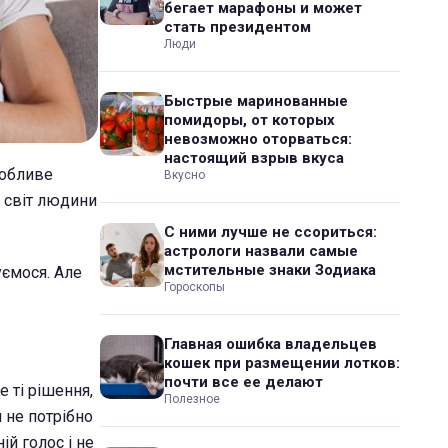
бегает марафоны и может
стать президентом
Люди
Быстрые маринованные
помидоры, от которых
невозможно оторваться:
настоящий взрыв вкуса
собливе
Вкусно
й світ людини
С ними лучше не ссориться:
астрологи назвали самые
мстительные знаки Зодиака
уємося. Але
Гороскопы
Главная ошибка владельцев
кошек при размещении лотков:
почти все ее делают
 ті рішення,
Полезное
й не потрібно
ій голос і не