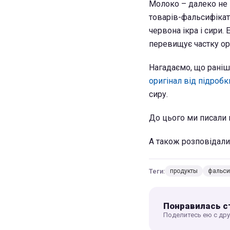
Молоко – далеко не 
товарів-фальсифікат
червона ікра і сири.
перевищує частку ор
Нагадаємо, що раніш
оригінал від підробк
сиру.
До цього ми писали
А також розповідали
Теги:
продукты
фальси
Понравилась с
Поделитесь ею с др