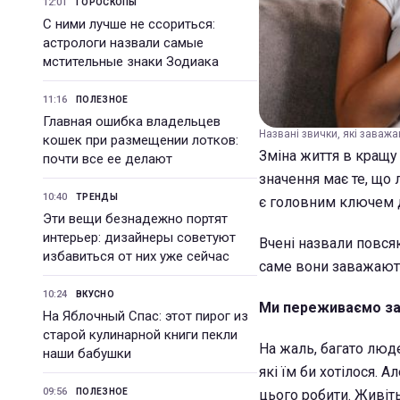
12:01
ГОРОСКОПЫ
С ними лучше не ссориться:
астрологи назвали самые
мстительные знаки Зодиака
11:16
ПОЛЕЗНОЕ
Главная ошибка владельцев
Названі звички, які заважа
кошек при размещении лотков:
Зміна життя в кращу
почти все ее делают
значення має те, що 
10:40
ТРЕНДЫ
є головним ключем 
Эти вещи безнадежно портят
интерьер: дизайнеры советуют
Вчені назвали повся
избавиться от них уже сейчас
саме вони заважают
10:24
ВКУСНО
Ми переживаємо за
На Яблочный Спас: этот пирог из
старой кулинарной книги пекли
На жаль, багато люд
наши бабушки
які їм би хотілося. А
09:56
ПОЛЕЗНОЕ
цього робити. Живіть 