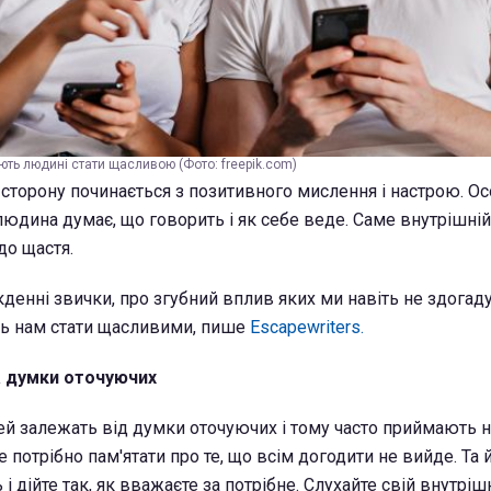
ють людині стати щасливою (Фото: freepik.com)
 сторону починається з позитивного мислення і настрою. О
людина думає, що говорить і як себе веде. Саме внутрішні
до щастя.
кденні звички, про згубний вплив яких ми навіть не здогад
ь нам стати щасливими, пише
Escapewriters.
 думки оточуючих
ей залежать від думки оточуючих і тому часто приймають не
ле потрібно пам'ятати про те, що всім догодити не вийде. Та 
і дійте так, як вважаєте за потрібне. Слухайте свій внутрішн