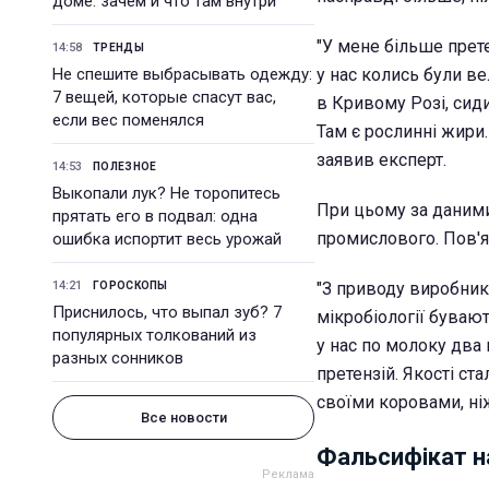
доме: зачем и что там внутри
"У мене більше прет
14:58
ТРЕНДЫ
Не спешите выбрасывать одежду:
у нас колись були ве
7 вещей, которые спасут вас,
в Кривому Розі, сид
если вес поменялся
Там є рослинні жири.
заявив експерт.
14:53
ПОЛЕЗНОЕ
Выкопали лук? Не торопитесь
При цьому за даним
прятать его в подвал: одна
промислового. Пов'я
ошибка испортит весь урожай
14:21
"З приводу виробникі
ГОРОСКОПЫ
Приснилось, что выпал зуб? 7
мікробіології буваю
популярных толкований из
у нас по молоку два 
разных сонников
претензій. Якості ст
своїми коровами, ніж
Все новости
Фальсифікат н