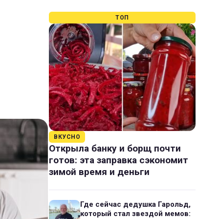
ТОП
ВКУСНО
Открыла банку и борщ почти
готов: эта заправка сэкономит
зимой время и деньги
Где сейчас дедушка Гарольд,
который стал звездой мемов: