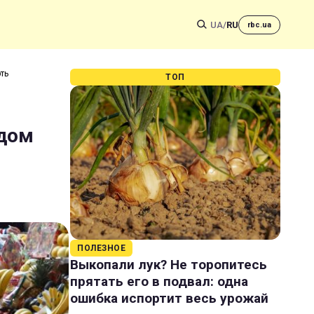
UA
/
RU
rbc.ua
ть
ТОП
ядом
ПОЛЕЗНОЕ
Выкопали лук? Не торопитесь
прятать его в подвал: одна
ошибка испортит весь урожай