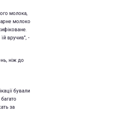
ого молока,
азарне молоко
сифіковане.
їй вручив", -
нь, ніж до
ікації бували
 багато
ать за