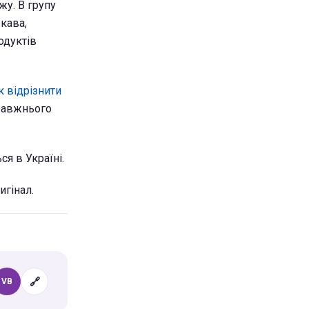
у. В групу
кава,
одуктів
к відрізнити
правжнього
ся в Україні.
игінал.
🔗
VB