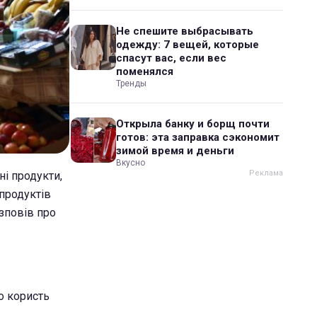
Не спешите выбрасывать
одежду: 7 вещей, которые
спасут вас, если вес
поменялся
Тренды
Открыла банку и борщ почти
готов: эта заправка сэкономит
зимой время и деньги
Вкусно
ні продукти,
 продуктів
зповів про
о користь