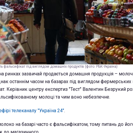
ть фальсифікат під виглядом домашніх продуктів (фото: РБК-Україна)
 на ринках зазвичай продається домашня продукція – молоч
Однак останнім часом на базарах під виглядом фермерських
т. Керівник центру експертиз "Тест" Валентин Безрукий ро
фальсифікованому молоці та чим воно небезпечне.
ефірі телеканалу "Україна 24"
.
олоко на базарі часто є фальсифікатом, тому питань до йог
ж до магазинного.