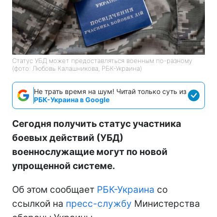
Статус УБД может предоставляться военным по-разному
(фото: Любовь Калашникова, РБК-Украина)
Не трать время на шум! Читай только суть из
РБК-Украина в Google
Сегодня получить статус участника
боевых действий (УБД)
военнослужащие могут по новой
упрощенной системе.
Об этом сообщает
РБК-Украина
со
ссылкой на
пресс-службу
Министерства