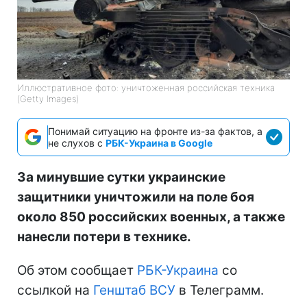
Иллюстративное фото: уничтоженная российская техника
(Getty Images)
Понимай ситуацию на фронте из-за фактов, а
не слухов с
РБК-Украина в Google
За минувшие сутки украинские
защитники уничтожили на поле боя
около 850 российских военных, а также
нанесли потери в технике.
Об этом сообщает
РБК-Украина
со
ссылкой на
Генштаб ВСУ
в Телеграмм.