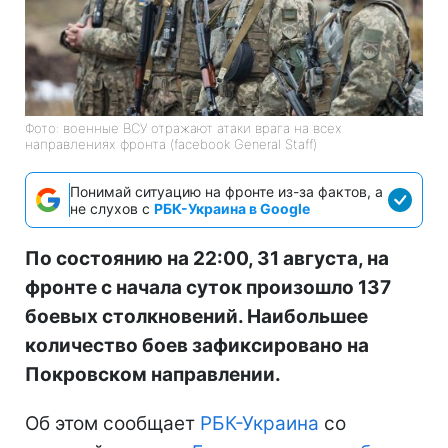
Фото: военные ВСУ отражают атаки врага на всех
направлениях фронта (facebook General Staff)
Понимай ситуацию на фронте из-за фактов, а
не слухов с
РБК-Украина в Google
По состоянию на 22:00, 31 августа, на
фронте с начала суток произошло 137
боевых столкновений. Наибольшее
количество боев зафиксировано на
Покровском направлении.
Об этом сообщает
РБК-Украина
со