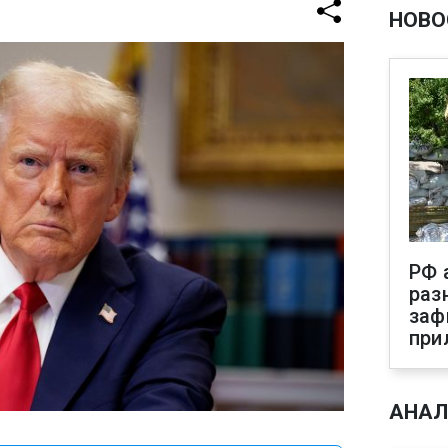
НОВО
РФ 
раз
заф
при
АНАЛ