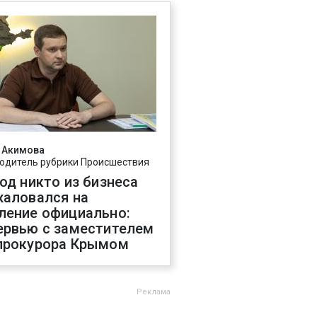
 Акимова
одитель рубрики Происшествия
год никто из бизнеса
жаловался на
ление официально:
ервью с заместителем
прокурора Крымом