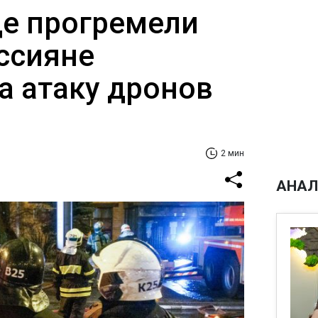
де прогремели
ссияне
а атаку дронов
2 мин
АНАЛ