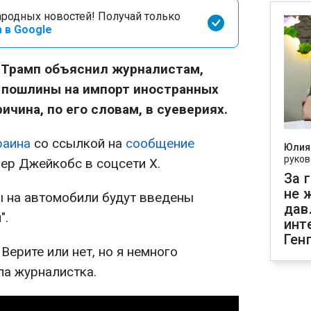
родных новостей! Получай только
 в Google
Трамп объяснил журналистам,
ь пошлины на импорт иностранных
ичина, по его словам, в суевериях.
раина
со ссылкой на
сообщение
Юлия
руков
ер Джейкобс в соцсети Х.
За 
не 
ы на автомобили будут введены
дав
".
инт
Ген
 Верите или нет, но я немного
па журналистка.