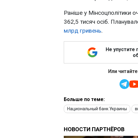
Раніше у Мінсоцполітики о
362,5 тисяч осіб. Планува
млрд гривень
.
Не упустите 
об
Или читайте
Больше по теме:
Национальный банк Украины
в