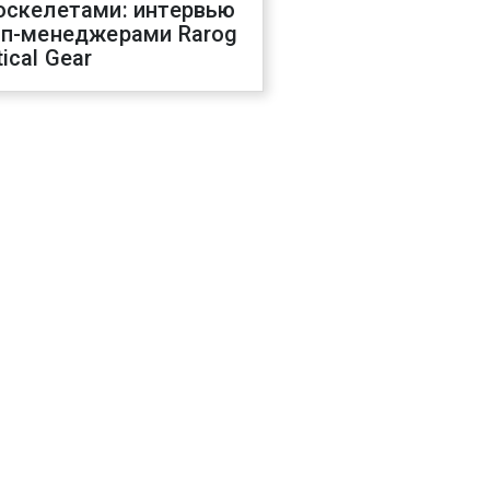
оскелетами: интервью
оп-менеджерами Rarog
ical Gear