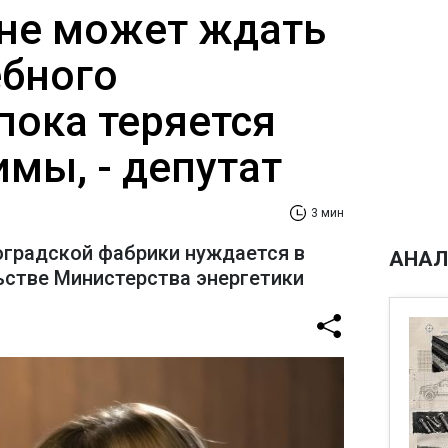
не может ждать
ебного
пока теряется
имы, - депутат
3 мин
оградской фабрики нуждается в
АНАЛ
стве Министерства энергетики