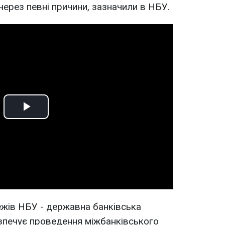
через певні причини, зазначили в НБУ.
Play
Video
ежів НБУ - державна банківська
зпечує проведення міжбанківського