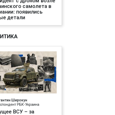
идент с дроном возле
аинского самолета в
мании: появились
ые детали
ИТИКА
тантин Широкун
спондент РБК-Украина
ущее ВСУ – за