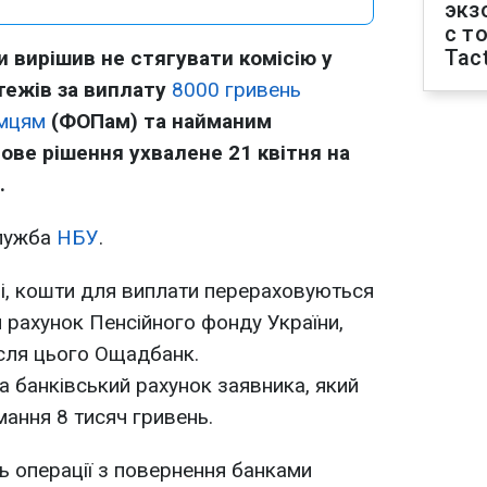
экз
с т
Tact
и вирішив не стягувати комісію у
тежів за виплату
8000 гривень
ємцям
(ФОПам) та найманим
ове рішення ухвалене 21 квітня на
.
служба
НБУ
.
і, кошти для виплати перераховуються
 рахунок Пенсійного фонду України,
сля цього Ощадбанк.
 банківський рахунок заявника, який
мання 8 тисяч гривень.
 операції з повернення банками