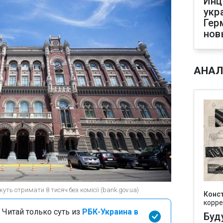
Инц
укр
Гер
нов
АНАЛ
ть отримати 8 тисяч без комісії (bank.gov.ua)
Конс
корре
 Читай только суть из
РБК-Украина в
Буд