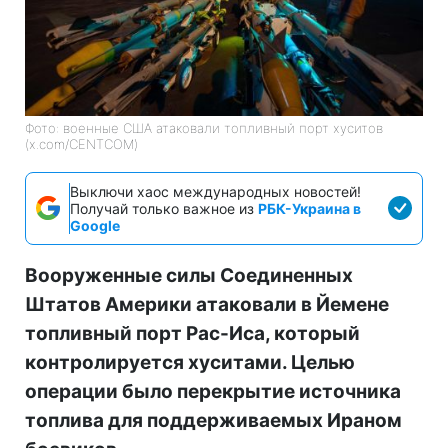
Фото: военные США атаковали топливный порт хуситов
(x.com/CENTCOM)
Выключи хаос международных новостей!
Получай только важное из
РБК-Украина в
Google
Вооруженные силы Соединенных
Штатов Америки атаковали в Йемене
топливный порт Рас-Иса, который
контролируется хуситами. Целью
операции было перекрытие источника
топлива для поддерживаемых Ираном