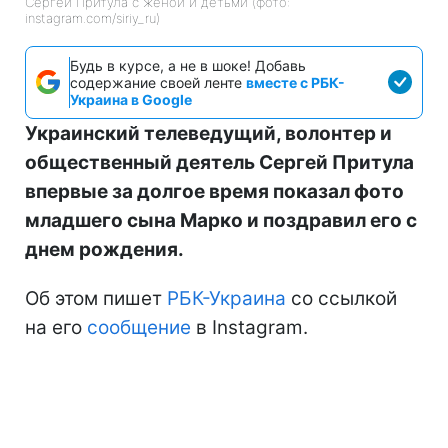
Сергей Притула с женой и детьми (фото:
instagram.com/siriy_ru)
Будь в курсе, а не в шоке! Добавь
содержание своей ленте
вместе с РБК-
Украина в Google
Украинский телеведущий, волонтер и
общественный деятель Сергей Притула
впервые за долгое время показал фото
младшего сына Марко и поздравил его с
днем рождения.
Об этом пишет
РБК-Украина
со ссылкой
на его
сообщение
в Instagram.