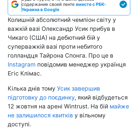
содержание своей ленте
вместе с РБК-
Украина в Google
Колишній абсолютний чемпіон світу у
важкій вазі Олександр Усик прибув в
Чикаго (США) на дебютний бій у
суперважкій вазі проти небитого
голландця Тайрона Спонга. Про це в
Instagram
повідомив менеджер українця
Егіс Клімас.
Кілька днів тому
Усик завершив
підготовку до поєдинку
, який відбудеться
12 жовтня на арені Wintrust. На бій
майже
не залишилося квитків
у вільному
доступі.