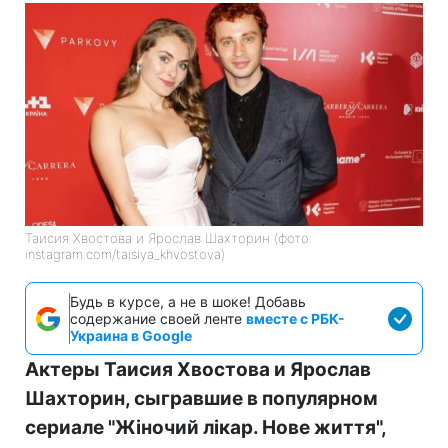
Таисия Хвостова и Ярослав Шахторин (фото:
instagram.com/taisiya_khvostova)
Будь в курсе, а не в шоке! Добавь
содержание своей ленте
вместе с РБК-
Украина в Google
Актеры Таисия Хвостова и Ярослав
Шахторин, сыгравшие в популярном
сериале "Жіночий лікар. Нове життя",