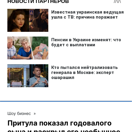
Шоу бизнес
»
Притула показал годовалого
сына и раскрыл его необычное