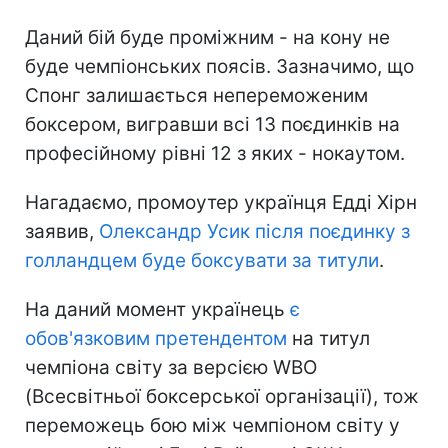
Даний бій буде проміжним - на кону не
буде чемпіонських поясів. Зазначимо, що
Спонг залишається непереможеним
боксером, вигравши всі 13 поєдинків на
професійному рівні 12 з яких - нокаутом.
Нагадаємо, промоутер українця Едді Хірн
заявив,
Олександр Усик після поєдинку з
голландцем буде боксувати за титули
.
На даний момент українець
є
обов'язковим претендентом
на титул
чемпіона світу за версією WBO
(Всесвітньої боксерської організації), тож
переможець бою між чемпіоном світу у