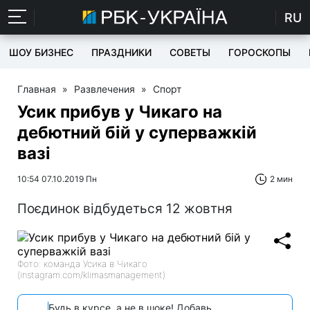
RU
ШОУ БИЗНЕС
ПРАЗДНИКИ
СОВЕТЫ
ГОРОСКОПЫ
Главная
»
Развлечения
»
Спорт
Усик прибув у Чикаго на
дебютний бій у суперважкій
вазі
10:54 07.10.2019 Пн
2 мин
Поєдинок відбудеться 12 жовтня
Фото: команда Усика в Чикаго
(instagram.com/klimasmanagement)
Будь в курсе, а не в шоке! Добавь