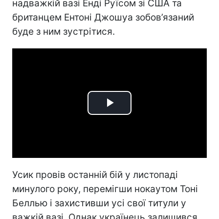
надважкій вазі Енді Руїсом зі США та
британцем Ентоні Джошуа зобов’язаний
буде з ним зустрітися.
Play
Video
Усик провів останній бій у листопаді
минулого року, перемігши нокаутом Тоні
Беллью і захистивши усі свої титули у
важкій вазі. Однак українець залишився