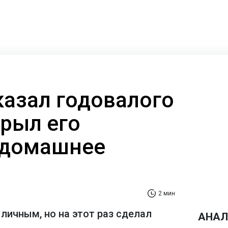
казал годовалого
крыл его
 домашнее
2 мин
личным, но на этот раз сделал
АНАЛ