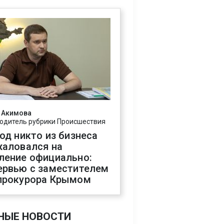
 Акимова
одитель рубрики Происшествия
год никто из бизнеса
жаловался на
ление официально:
ервью с заместителем
прокурора Крымом
НЫЕ НОВОСТИ