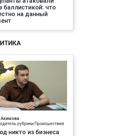
упанты атаковали
в баллистикой: что
естно на данный
ент
ИТИКА
 Акимова
одитель рубрики Происшествия
год никто из бизнеса