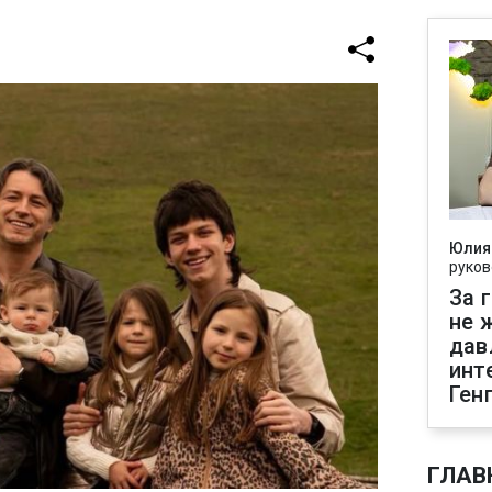
Юлия
руков
За 
не 
дав
инт
Ген
ГЛАВ