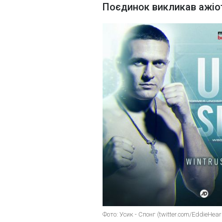
Поєдинок викликав ажіо
Фото: Усик - Спонг (twitter.com/EddieHear