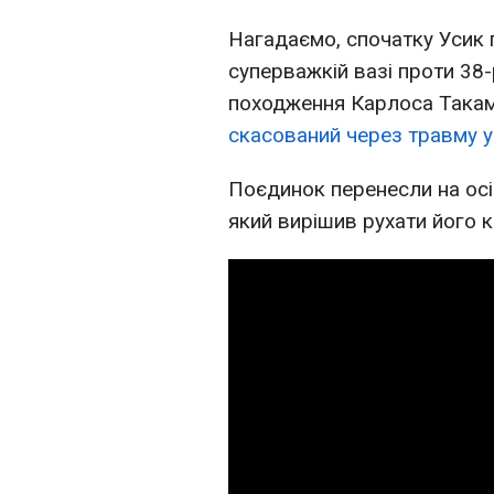
Нагадаємо, спочатку Усик 
суперважкій вазі проти 38
походження Карлоса Такама
скасований через травму у
Поєдинок перенесли на осі
який вирішив рухати його к