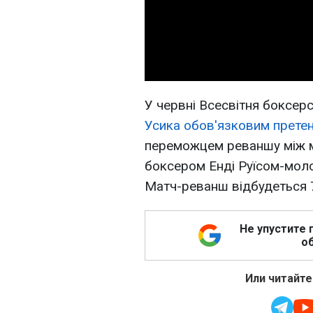
У червні Всесвітня боксер
Усика обов'язковим претен
переможцем реваншу між 
боксером Енді Руїсом-мол
Матч-реванш відбудеться 7 
Не упустите 
об
Или читайте