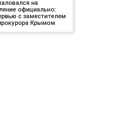
жаловался на
ление официально:
ервью с заместителем
прокурора Крымом