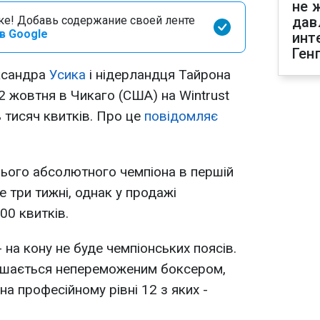
не 
оке! Добавь содержание своей ленте
дав
в Google
инт
Ген
ксандра
Усика
і нідерландця Тайрона
2 жовтня в Чикаго (США) на Wintrust
 тисяч квитків. Про це
повідомляє
ого абсолютного чемпіона в першій
 три тижні, однак у продажі
0 квитків.
 на кону не буде чемпіонських поясів.
ишається непереможеним боксером,
на професійному рівні 12 з яких -