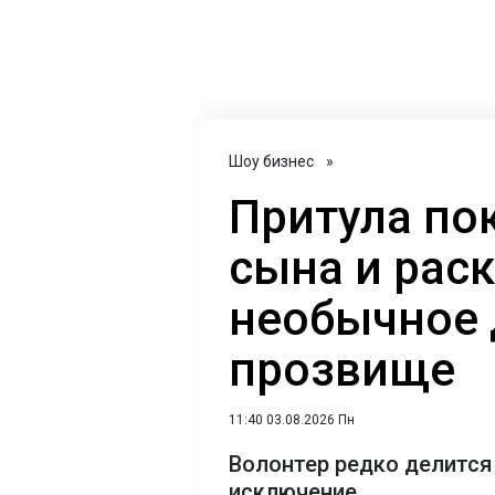
Шоу бизнес
»
Притула по
сына и рас
необычное
прозвище
11:40 03.08.2026 Пн
Волонтер редко делится 
исключение