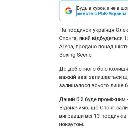
Будь в курсе, а не в ш
вместе с РБК-Украина 
На поєдинок українця Оле
Спонга, який відбудеться 1
Arena, продано понад шість
Boxing Scene.
До дебютного бою колишнь
важкій вазі залишається ще
залишалося всього лише 60
Даний бій буде проміжним -
Відзначимо, що Спонг зал
вигравши всі 13 поєдинків 
нокаутом.