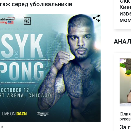
Окк
таж серед уболівальників
Кие
изв
мом
АНАЛ
Юлия
руков
За 
n)