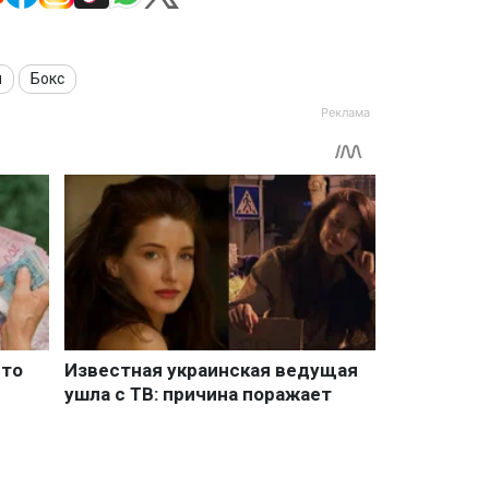
ы
Бокс