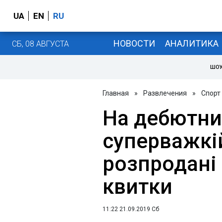
UA
EN
RU
НОВОСТИ
АНАЛИТИКА
СБ, 08 АВГУСТА
ШОУ
Главная
»
Развлечения
»
Спорт
На дебютний
суперважкій
розпродані
квитки
11:22 21.09.2019 Сб