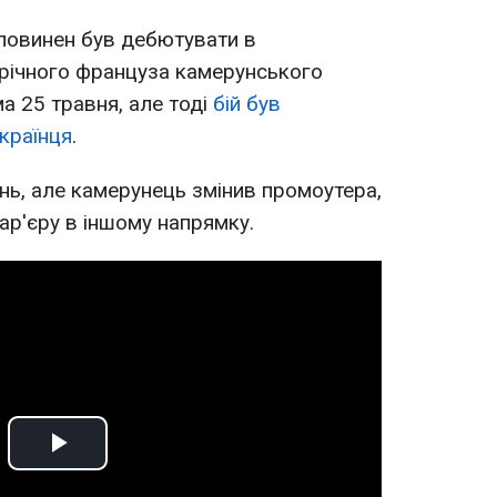
повинен був дебютувати в
-річного француза камерунського
 25 травня, але тоді
бій був
країнця
.
нь, але камерунець змінив промоутера,
ар'єру в іншому напрямку.
Play