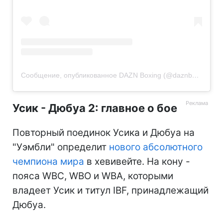
Сообщение, опубликованное DAZN Boxing (@daznboxing)
Усик - Дюбуа 2: главное о бое
Повторный поединок Усика и Дюбуа на
"Уэмбли" определит
нового абсолютного
чемпиона мира
в хевивейте. На кону -
пояса WBC, WBO и WBA, которыми
владеет Усик и титул IBF, принадлежащий
Дюбуа.