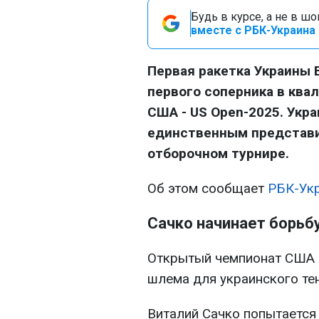
Будь в курсе, а не в ш
вместе с РБК-Украина 
Первая ракетка Украины 
первого соперника в ква
США - US Open-2025. Укр
единственным представ
отборочном турнире.
Об этом сообщает
РБК-Ук
Сачко начинает борьбу
Открытый чемпионат США 
шлема для украинского тен
Виталий Сачко попытается