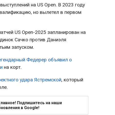
выступлений на US Open. В 2023 году
квалификацию, но вылетел в первом
атчей US Open-2025 запланирован на
единок Сачко против Даниэля
тьим запуском.
егендарный Федерер объявил о
и
на корт.
ектного удара Ястремской
, который
ле.
главное! Подпишитесь на наши
новления в Google!