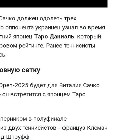
 Сачко должен одолеть трех
о оппонента украинец узнал во время
етний японец
Таро Даниэль
, который
ровом рейтинге. Ранее теннисисты
сь.
овную сетку
 Open-2025 будет для Виталия Сачко
 он встретится с японцем Таро
соперником в полуфинале
из двух теннисистов - француз Клеман
рд Штруфф.