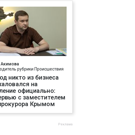
 Акимова
одитель рубрики Происшествия
год никто из бизнеса
жаловался на
ление официально:
ервью с заместителем
прокурора Крымом