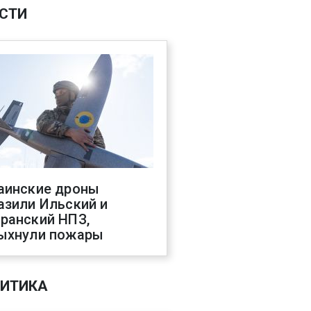
СТИ
аинские дроны
азили Ильский и
ранский НПЗ,
ыхнули пожары
ИТИКА