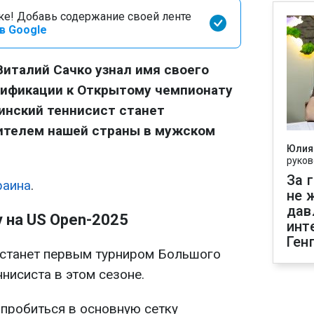
оке! Добавь содержание своей ленте
в Google
Виталий Сачко узнал имя своего
лификации к Открытому чемпионату
аинский теннисист станет
ителем нашей страны в мужском
Юлия
руков
За 
раина
.
не 
дав
 на US Open-2025
инт
Ген
станет первым турниром Большого
нисиста в этом сезоне.
 пробиться в основную сетку