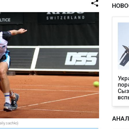
НОВО
Укр
пор
Сыз
всп
АНАЛ
liy.sachko)