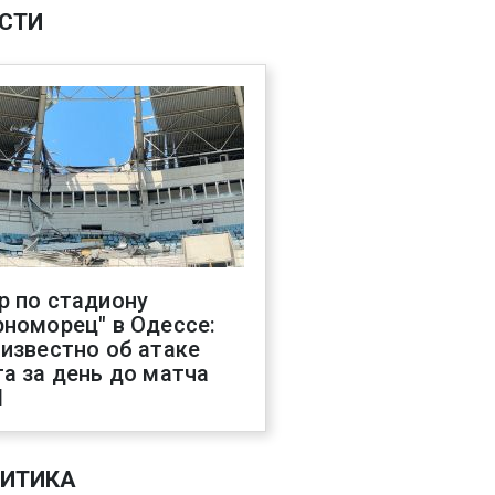
СТИ
р по стадиону
рноморец" в Одессе:
 известно об атаке
га за день до матча
Л
ИТИКА