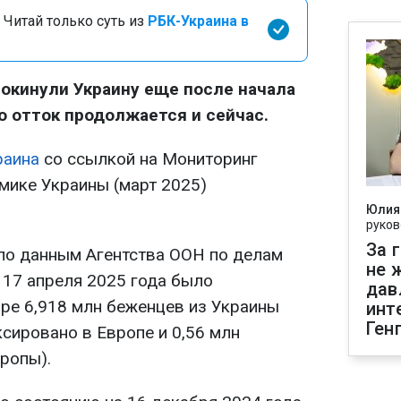
 Читай только суть из
РБК-Украина в
окинули Украину еще после начала
о отток продолжается и сейчас.
раина
со ссылкой на Мониторинг
мике Украины (март 2025)
Юлия
руков
За 
 по данным Агентства ООН по делам
не 
 17 апреля 2025 года было
дав
ре 6,918 млн беженцев из Украины
инт
Ген
сировано в Европе и 0,56 млн
ропы).