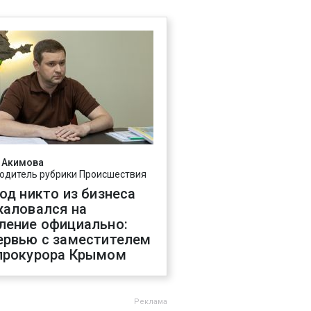
 Акимова
одитель рубрики Происшествия
год никто из бизнеса
жаловался на
ление официально:
ервью с заместителем
прокурора Крымом