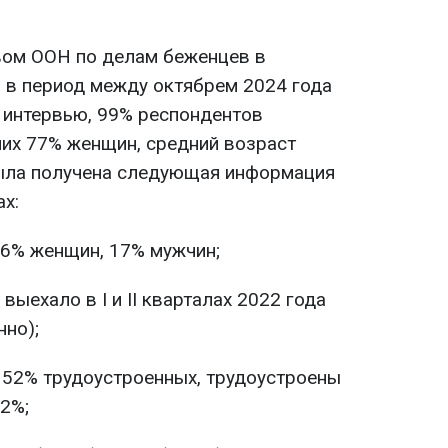
вом ООН по делам беженцев в
 в период между октябрем 2024 года
1 интервью, 99% респондентов
них 77% женщин, средний возраст
была получена следующая информация
х:
 36% женщин, 17% мужчин;
ыехало в I и II кварталах 2022 года
нно);
 52% трудоустроенных, трудоустроены
42%;