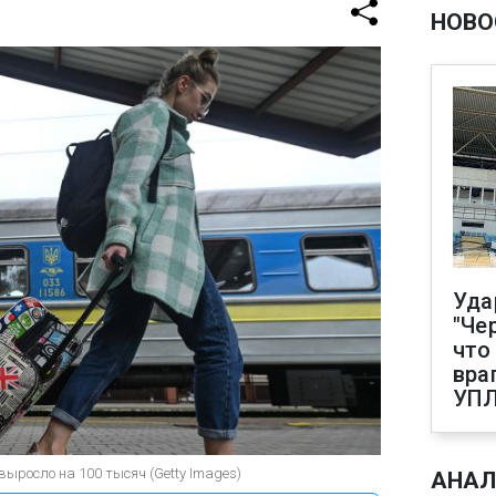
НОВО
Уда
"Че
что
вра
УП
выросло на 100 тысяч (Getty Images)
АНАЛ