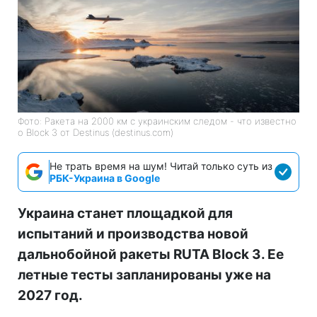
Фото: Ракета на 2000 км с украинским следом - что известно
о Block 3 от Destinus (destinus.com)
Не трать время на шум! Читай только суть из
РБК-Украина в Google
Украина станет площадкой для
испытаний и производства новой
дальнобойной ракеты RUTA Block 3. Ее
летные тесты запланированы уже на
2027 год.