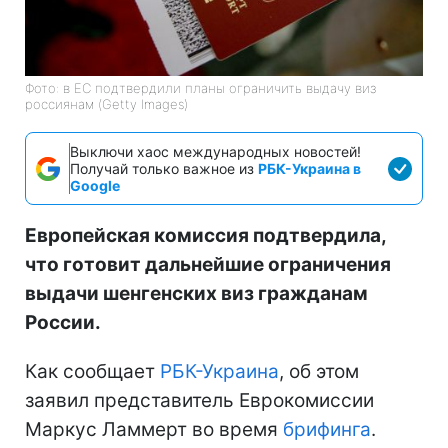
Фото: в ЕС подтвердили планы ограничить выдачу виз
россиянам (Getty Images)
Выключи хаос международных новостей!
Получай только важное из
РБК-Украина в
Google
Европейская комиссия подтвердила,
что готовит дальнейшие ограничения
выдачи шенгенских виз гражданам
России.
Как сообщает
РБК-Украина
, об этом
заявил представитель Еврокомиссии
Маркус Ламмерт во время
брифинга
.