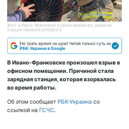
Фото: в Ивано-Франковске в офисе взорвалась зарядная
станция (facebook.com/dsns.if)
Не трать время на шум! Читай только суть из
РБК-Украина в Google
В Ивано-Франковске произошел взрыв в
офисном помещении. Причиной стала
зарядная станция, которая взорвалась
во время работы.
Об этом сообщает
РБК-Украина
со
ссылкой на
ГСЧС
.