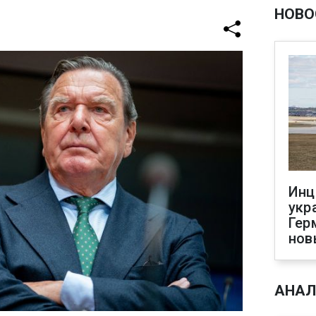
НОВО
Инц
укр
Гер
нов
АНАЛ