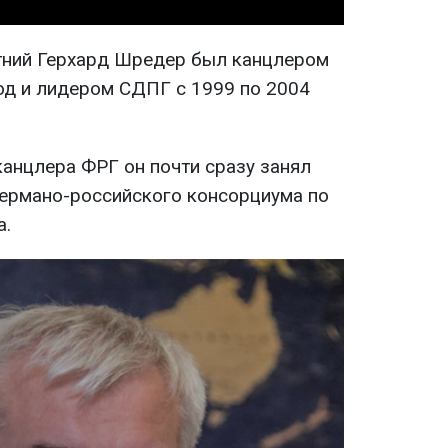
етний Герхард Шредер был канцлером
год и лидером СДПГ с 1999 по 2004
канцлера ФРГ он почти сразу занял
ермано-российского консорциума по
а.