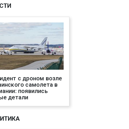
СТИ
идент с дроном возле
аинского самолета в
мании: появились
ые детали
ИТИКА