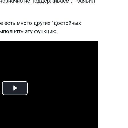
нозначно не поддерживаем", - заявил
е есть много других "достойных
ыполнять эту функцию.
Play
Video