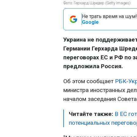
Фото: Герхард Шредер (Getty Images)
Не трать время на шум!
Google
Украина не поддерживае
Германии Герхарда Шреде
переговорах ЕС и РФ по 
предложила Россия.
Об этом сообщает
РБК-Ук
министра иностранных дел
началом заседания Совета
Читайте также:
В ЕС го
потенциальных перегово