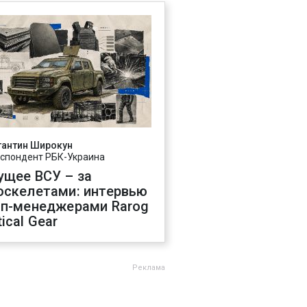
тантин Широкун
спондент РБК-Украина
ущее ВСУ – за
оскелетами: интервью
оп-менеджерами Rarog
ical Gear