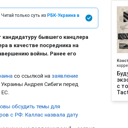
 Читай только суть из
РБК-Украина в
т кандидатуру бывшего канцлера
ра в качестве посредника на
завершению войны. Ранее его
Конс
корре
Буд
раина
со ссылкой на
заявление
экз
 Украины Андрея Сибиги перед
с т
Tact
 ЕС.
товы обсудить темы для
ров с РФ: Каллас назвала дату