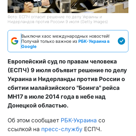
Фото: ЕСПЧ огласит решение по делу Украины и
Нидерландов против России 9 июля (Getty Images)
Выключи хаос международных новостей!
Получай только важное из
РБК-Украина в
Google
Европейский суд по правам человека
(ЕСПЧ) 9 июля объявит решение по делу
Украина и Нидерланды против России о
сбитии малайзийского "Боинга" рейса
MH17 в июле 2014 года в небе над
Донецкой областью.
Об этом сообщает
РБК-Украина
со
ссылкой на
пресс-службу
ЕСПЧ.