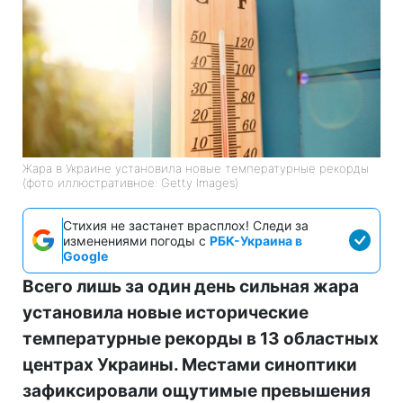
Жара в Украине установила новые температурные рекорды
(фото иллюстративное: Getty Images)
Стихия не застанет врасплох! Следи за
изменениями погоды с
РБК-Украина в
Google
Всего лишь за один день сильная жара
установила новые исторические
температурные рекорды в 13 областных
центрах Украины. Местами синоптики
зафиксировали ощутимые превышения