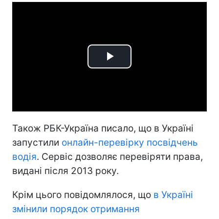
Play
Video
Також РБК-Україна писало, що в Україні
запустили
онлайн-перевірку посвідчень
водія
. Сервіс дозволяє перевіряти права,
видані після 2013 року.
Крім цього повідомлялося, що
в Україні
змінили порядок отримання