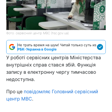
Фото: сервісний центр МВС (hsc.gov.ua)
Не трать время на шум! Читай только суть из
РБК-Украина в Google
У роботі сервісних центрів Міністерства
внутрішніх справ стався збій. Функція
запису в електронну чергу тимчасово
недоступна.
Про це
повідомляє Головний сервісний
центр МВС
.