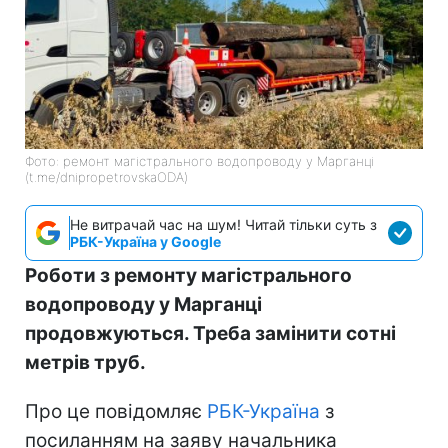
Фото: ремонт магістрального водопроводу у Марганці
(t.me/dnipropetrovskaODA)
Не витрачай час на шум! Читай тільки суть з
РБК-Україна у Google
Роботи з ремонту магістрального
водопроводу у Марганці
продовжуються. Треба замінити сотні
метрів труб.
Про це повідомляє
РБК-Україна
з
посиланням на заяву начальника