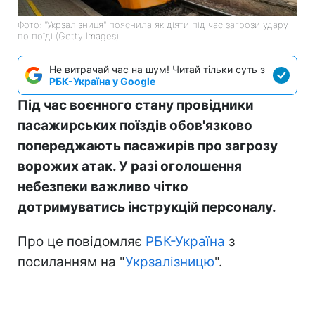
Фото: "Укрзалізниця" пояснила як діяти під час загрози удару
по поїді (Getty Images)
Не витрачай час на шум! Читай тільки суть з
РБК-Україна у Google
Під час воєнного стану провідники
пасажирських поїздів обов'язково
попереджають пасажирів про загрозу
ворожих атак. У разі оголошення
небезпеки важливо чітко
дотримуватись інструкцій персоналу.
Про це повідомляє
РБК-Україна
з
посиланням на "
Укрзалізницю
".