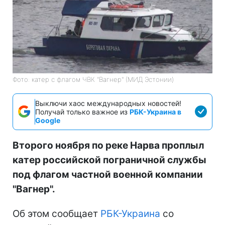
Фото: катер с флагом ЧВК "Вагнер" (МИД Эстонии)
Выключи хаос международных новостей!
Получай только важное из
РБК-Украина в
Google
Второго ноября по реке Нарва проплыл
катер российской пограничной службы
под флагом частной военной компании
"Вагнер".
Об этом сообщает
РБК-Украина
со