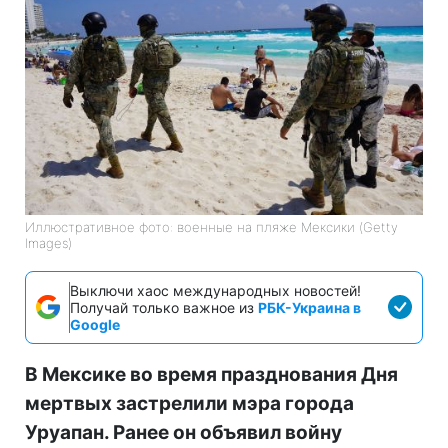
Иллюстративное фото: военные на пляже Мексики (Getty
Images)
Выключи хаос международных новостей!
Получай только важное из
РБК-Украина в
Google
В Мексике во время празднования Дня
мертвых застрелили мэра города
Уруапан. Ранее он объявил войну