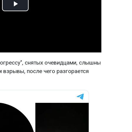
Play
Video
рогрессу", снятых очевидцами, слышны
м взрывы, после чего разгорается