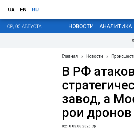
UA
EN
RU
НОВОСТИ
АНАЛИТИКА
СР, 05 АВГУСТА
О
Главная
»
Новости
»
Происшест
В РФ атако
стратегиче
завод, а М
рои дронов
02:10 03.06.2026 Ср