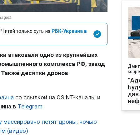
mages)
 Читай только суть из
РБК-Украина в
и атаковали одно из крупнейших
ромышленного комплекса РФ, завод
Дмит
корре
. Также десятки дронов
"Ад
Буд
дав
раина
со ссылкой на OSINT-каналы и
неф
нина в
Telegram.
 массировано летят дроны, ночью
ым (видео)