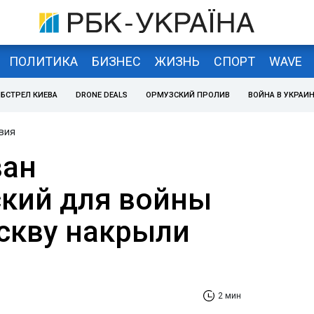
ПОЛИТИКА
БИЗНЕС
ЖИЗНЬ
СПОРТ
WAVE
БСТРЕЛ КИЕВА
DRONE DEALS
ОРМУЗСКИЙ ПРОЛИВ
ВОЙНА В УКРАИ
вия
ван
ский для войны
оскву накрыли
2 мин