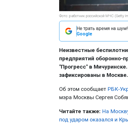
Фото: работник российской МЧС (Getty I
Не трать время на шум!
Google
Неизвестные беспилотник
предприятий оборонно-п
"Прогресс" в Мичуринске
зафиксированы в Москве.
Об этом сообщает
РБК-Ук
мэра Москвы Сергея Собя
Читайте также:
На Москву
под ударом оказался и Кр