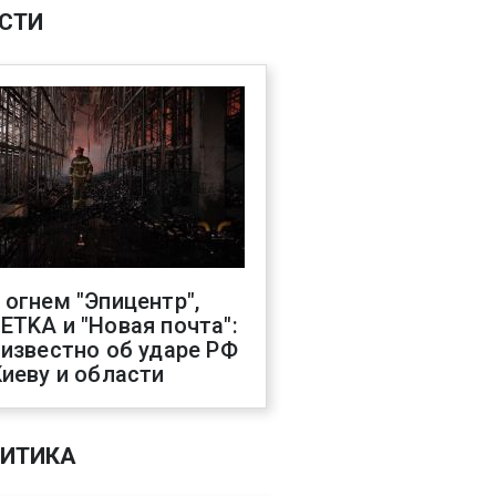
СТИ
 огнем "Эпицентр",
ETKA и "Новая почта":
 известно об ударе РФ
Киеву и области
ИТИКА