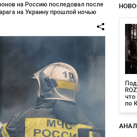
онов на Россию последовал после
НОВО
врага на Украину прошлой ночью
Под
ROZ
что
по 
АНАЛ