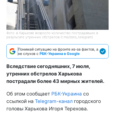
Фото: в Харькове возросло количество пострадавших в
результате утренних обстрелов (t.me/dsns_telegram)
Понимай ситуацию на фронте из-за фактов, а
не слухов с
РБК-Украина в Google
Вследствие сегодняшних, 7 июля,
утренних обстрелов Харькова
пострадали более 43 мирных жителей.
Об этом сообщает
РБК-Украина
со
ссылкой на
Telegram-канал
городского
головы Харькова Игоря Терехова.