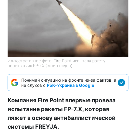
Иллюстративное фото: Fire Point испытала ракету-
перехватчик FP-7.X (скрин видео)
Понимай ситуацию на фронте из-за фактов, а
не слухов с
РБК-Украина в Google
Компания Fire Point впервые провела
испытание ракеты FP-7.X, которая
ляжет в основу антибаллистической
системы FREYJA.