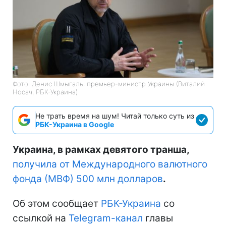
Фото: Денис Шмыгаль, премьер-министр Украины (Виталий
Носач, РБК-Украина)
Не трать время на шум! Читай только суть из
РБК-Украина в Google
Украина, в рамках девятого транша,
получила от Международного валютного
фонда (МВФ) 500 млн долларов
.
Об этом сообщает
РБК-Украина
со
ссылкой на
Telegram-канал
главы