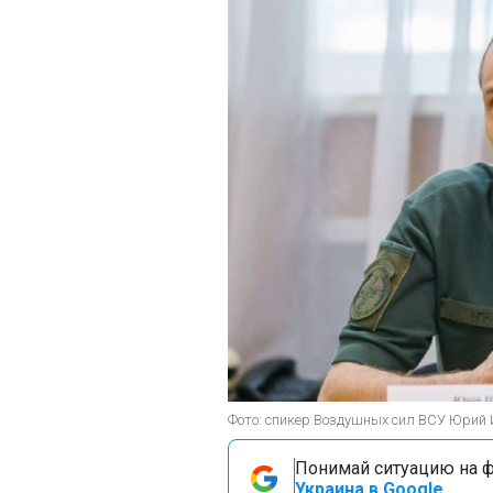
Фото: спикер Воздушных сил ВСУ Юрий Иг
Понимай ситуацию на фр
Украина в Google