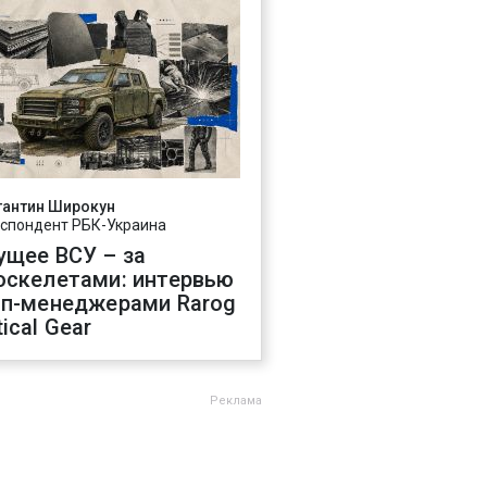
тантин Широкун
спондент РБК-Украина
ущее ВСУ – за
оскелетами: интервью
оп-менеджерами Rarog
ical Gear