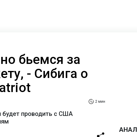
но бьемся за
ту, - Сибига о
triot
2 мин
и будет проводить с США
иям
АНАЛ