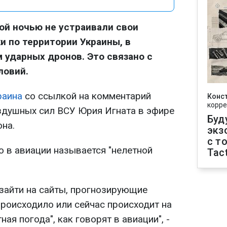
ой ночью не устраивали свои
 по территории Украины, в
 ударных дронов. Это связано с
ловий.
раина
со ссылкой на комментарий
Конс
корре
здушных сил ВСУ Юрия Игната в эфире
Буд
на.
экз
с т
о в авиации называется "нелетной
Tact
 зайти на сайты, прогнозирующие
 происходило или сейчас происходит на
ная погода", как говорят в авиации", -