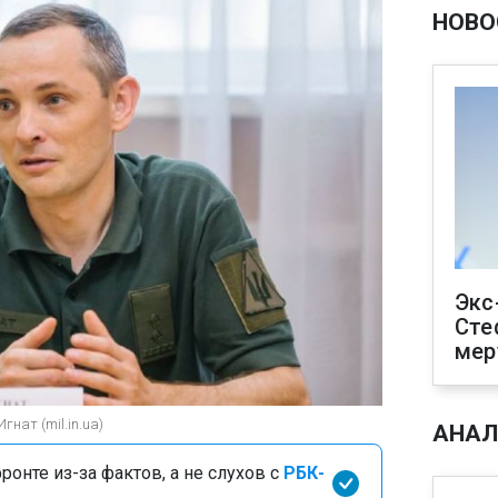
НОВО
Экс
Сте
мер
нат (mil.in.ua)
АНАЛ
онте из-за фактов, а не слухов с
РБК-