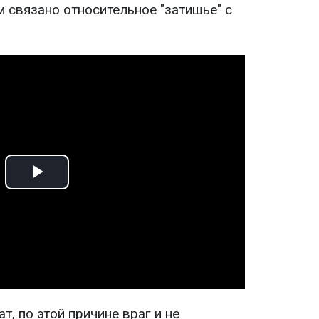
ем связано относительное "затишье" с
Play
Video
т, по этой причине враг и не