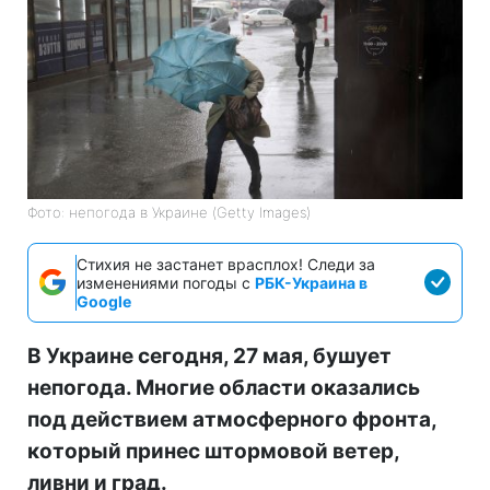
Фото: непогода в Украине (Getty Images)
Стихия не застанет врасплох! Следи за
изменениями погоды с
РБК-Украина в
Google
В Украине сегодня, 27 мая, бушует
непогода. Многие области оказались
под действием атмосферного фронта,
который принес штормовой ветер,
ливни и град.