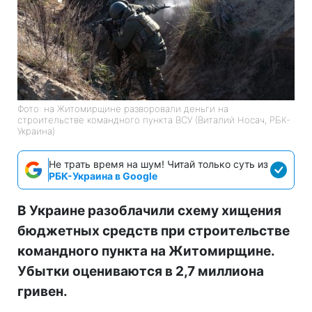
Фото: на Житомирщине разворовали деньги на
строительстве командного пункта ВСУ (Виталий Носач, РБК-
Украина)
Не трать время на шум! Читай только суть из
РБК-Украина в Google
В Украине разоблачили схему хищения
бюджетных средств при строительстве
командного пункта на Житомирщине.
Убытки оцениваются в 2,7 миллиона
гривен.