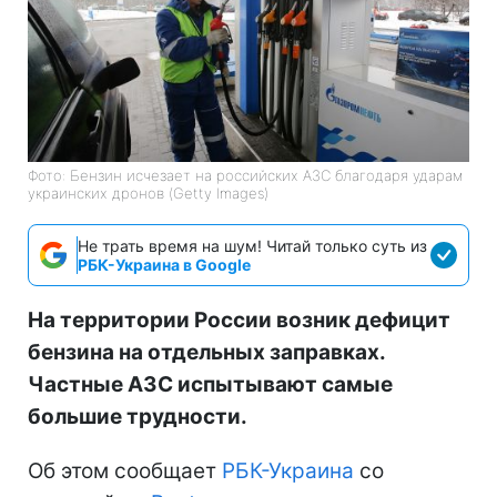
Фото: Бензин исчезает на российских АЗС благодаря ударам
украинских дронов (Getty Images)
Не трать время на шум! Читай только суть из
РБК-Украина в Google
На территории России возник дефицит
бензина на отдельных заправках.
Частные АЗС испытывают самые
большие трудности.
Об этом сообщает
РБК-Украина
со