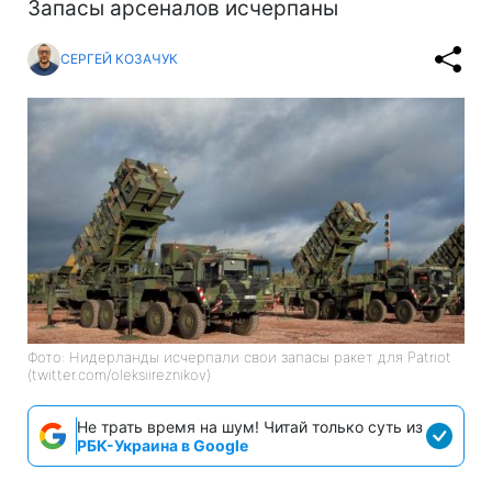
Запасы арсеналов исчерпаны
СЕРГЕЙ КОЗАЧУК
Фото: Нидерланды исчерпали свои запасы ракет для Patriot
(twitter.com/oleksiireznikov)
Не трать время на шум! Читай только суть из
РБК-Украина в Google