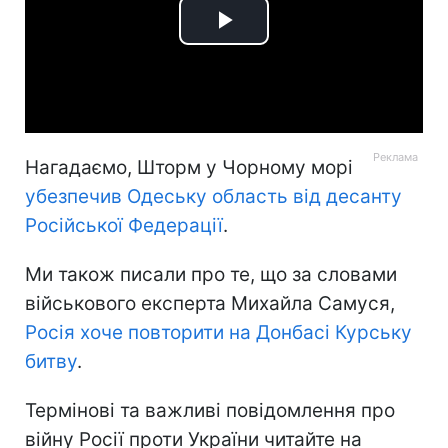
Play
Video
Нагадаємо, Шторм у Чорному морі
убезпечив Одеську область від десанту
Російської Федерації
.
Ми також писали про те, що за словами
військового експерта Михайла Самуся,
Росія хоче повторити на Донбасі Курську
битву
.
Термінові та важливі повідомлення про
війну Росії проти України читайте на