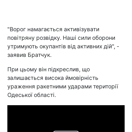
"Ворог намагається активізувати
повітряну розвідку. Наші сили оборони
утримують окупантів від активних дій", -
заявив Братчук.
При цьому він підкреслив, що
залишається висока ймовірність
ураження ракетними ударами території
Одеської області.