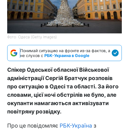
Фото: Одеса (Getty Images)
Понимай ситуацию на фронте из-за фактов, а
не слухов с
РБК-Украина в Google
Спікер Одеської обласної Військової
адміністрації Сергій Братчук розповів
про ситуацію в Одесі та області. За його
словами, цієї ночі обстрілів не було, але
окупанти намагаються активізувати
повітряну розвідку.
Про це повідомляє
РБК-Україна
з