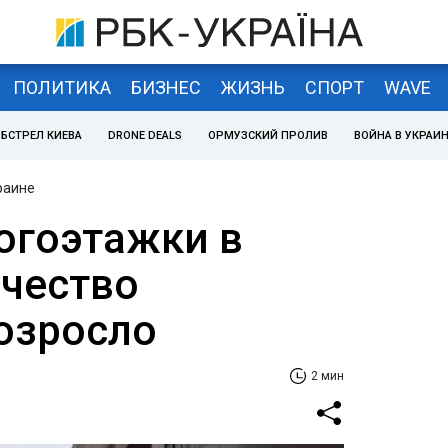
ПОЛИТИКА
БИЗНЕС
ЖИЗНЬ
СПОРТ
WAVE
БСТРЕЛ КИЕВА
DRONE DEALS
ОРМУЗСКИЙ ПРОЛИВ
ВОЙНА В УКРАИ
раине
огоэтажки в
ичество
озросло
2 мин