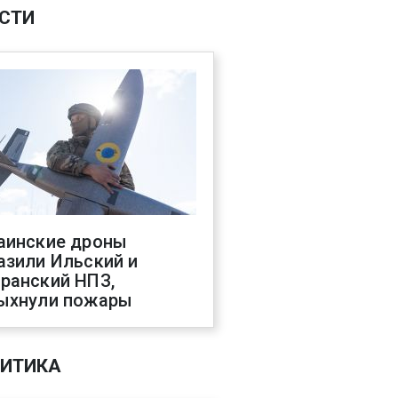
СТИ
аинские дроны
азили Ильский и
ранский НПЗ,
ыхнули пожары
ИТИКА