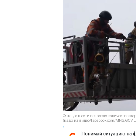
Фото: до шести возросло количество же
(кадр из видео/facebook.com/MNS.GOV.U
Понимай ситуацию на фр