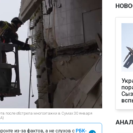
НОВО
Укр
пор
Сыз
всп
ртв после обстрела многоэтажки в Сумах 30 января
A)
АНАЛ
онте из-за фактов, а не слухов с
РБК-