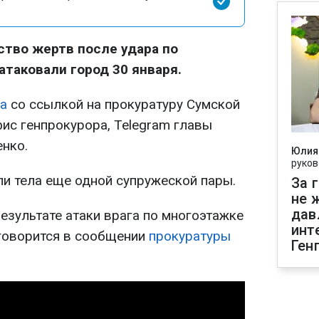
ство жертв после удара по
атаковали город 30 января.
а
со ссылкой на прокуратуру Сумской
ис генпрокурора, Telegram главы
нко.
Юлия
руков
ли тела еще одной супружеской пары.
За 
не 
дав
результате атаки врага по многоэтажке
инт
 говорится в сообщении
прокуратуры
Ген