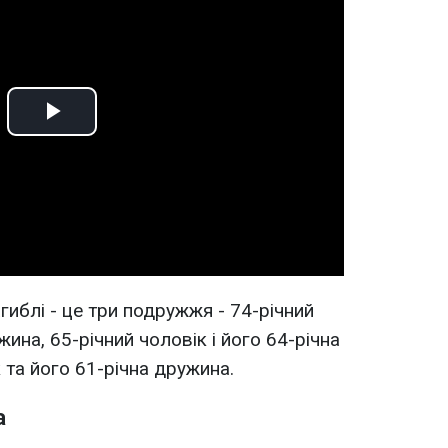
Play
Video
иблі - це три подружжя - 74-річний
жина, 65-річний чоловік і його 64-річна
 та його 61-річна дружина.
а