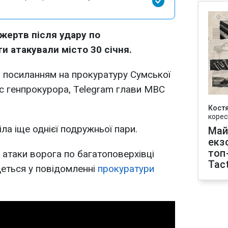
 жертв після удару по
и атакували місто 30 січня.
 посиланням на прокуратуру Сумської
іс генпрокурора, Telegram глави МВС
Кост
корес
тіла іще однієї подружньої пари.
Май
екз
топ
 атаки ворога по багатоповерхівці
Tact
деться у повідомленні
прокуратури