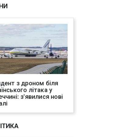
НИ
идент з дроном біля
аїнського літака у
еччині: з'явилися нові
алі
ІТИКА