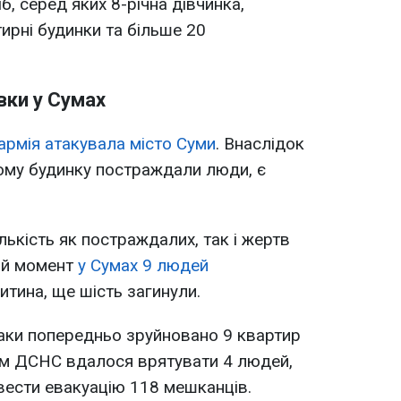
, серед яких 8-річна дівчинка,
рні будинки та більше 20
вки у Сумах
армія атакувала місто Суми
. Внаслідок
ому будинку постраждали люди, є
ькість як постраждалих, так і жертв
ний момент
у Сумах 9 людей
дитина, ще шість загинули.
атаки попередньо зруйновано 9 квартир
ам ДСНС вдалося врятувати 4 людей,
вести евакуацію 118 мешканців.