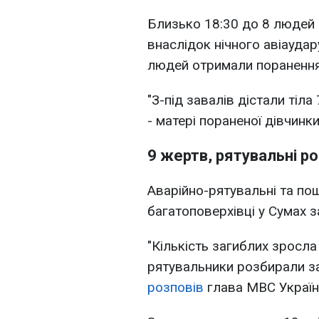
Близько 18:30 до 8 людей 
внаслідок нічного авіаудар
людей отримали поранення,
"З-під завалів дістали тіла
- матері пораненої дівчинки
9 жертв, рятувальні р
Аварійно-рятувальні та пош
багатоповерхівці у Сумах 
"Кількість загиблих зросл
рятувальники розбирали зава
розповів
глава МВС Україн