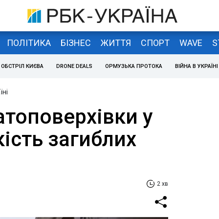
ПОЛІТИКА
БІЗНЕС
ЖИТТЯ
СПОРТ
WAVE
S
ОБСТРІЛ КИЄВА
DRONE DEALS
ОРМУЗЬКА ПРОТОКА
ВІЙНА В УКРАЇНІ
їні
атоповерхівки у
кість загиблих
2 хв