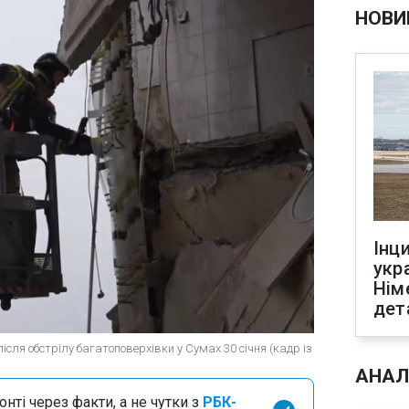
НОВИ
Інц
укр
Нім
дет
ісля обстрілу багатоповерхівки у Сумах 30 січня (кадр із
АНАЛ
нті через факти, а не чутки з
РБК-