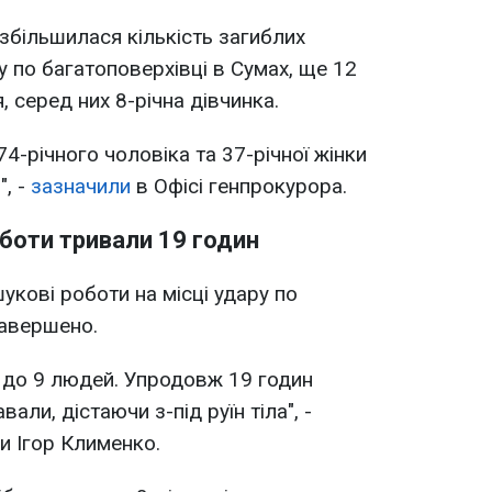
збільшилася кількість загиблих
у по багатоповерхівці в Сумах, ще 12
 серед них 8-річна дівчинка.
 74-річного чоловіка та 37-річної жінки
", -
зазначили
в Офісі генпрокурора.
оботи тривали 19 годин
укові роботи на місці удару по
завершено.
а до 9 людей. Упродовж 19 годин
ли, дістаючи з-під руїн тіла", -
и Ігор Клименко.