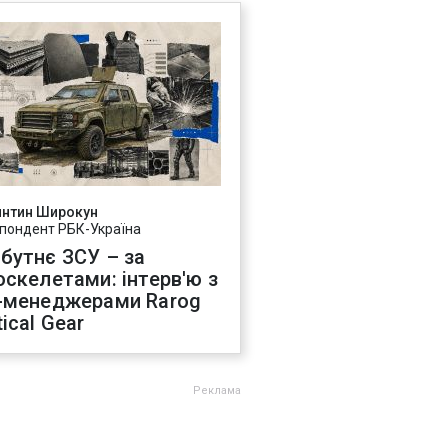
янтин Широкун
пондент РБК-Україна
бутнє ЗСУ – за
оскелетами: інтерв'ю з
-менеджерами Rarog
ical Gear