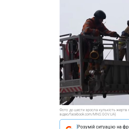
Фото: до шести зросла кулькість жертв п
відео/facebook.com/MNS.GOV.UA)
Розумій ситуацію на фро