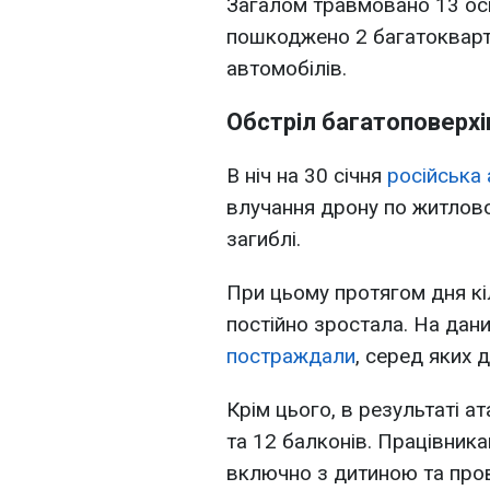
Загалом травмовано 13 осіб
пошкоджено 2 багатокварти
автомобілів.
Обстріл багатоповерхі
В ніч на 30 січня
російська 
влучання дрону по житлов
загиблі.
При цьому протягом дня кіл
постійно зростала. На да
постраждали
, серед яких 
Крім цього, в результаті 
та 12 балконів. Працівник
включно з дитиною та про