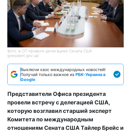
Фото: в ОП провели делегацией Сената США
(president.gov.ua)
Выключи хаос международных новостей!
Получай только важное из
РБК-Украина в
Google
Представители Офиса президента
провели встречу с делегацией США,
которую возглавил старший эксперт
Комитета по международным
отношениям Сената США Тайлер Брейс и