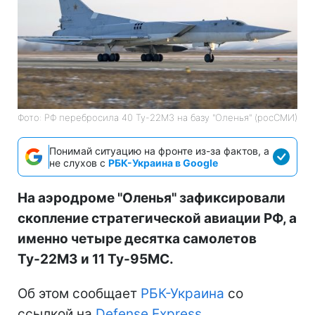
Фото: РФ перебросила 40 Ту-22М3 на базу "Оленья" (росСМИ)
Понимай ситуацию на фронте из-за фактов, а
не слухов с
РБК-Украина в Google
На аэродроме "Оленья" зафиксировали
скопление стратегической авиации РФ, а
именно четыре десятка самолетов
Ту-22М3 и 11 Ту-95МС.
Об этом сообщает
РБК-Украина
со
ссылкой на
Defense Express
.