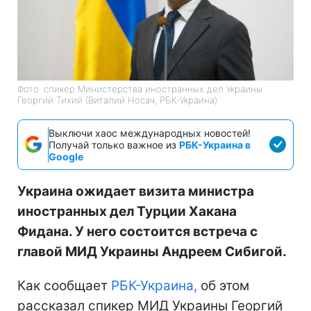
Фото: спикер Министерства иностранных дел Украины
Георгий Тихий (Виталий Носач, РБК-Украина)
Выключи хаос международных новостей!
Получай только важное из
РБК-Украина в
Google
Украина ожидает визита министра
иностранных дел Турции Хакана
Фидана. У него состоится встреча с
главой МИД Украины Андреем Сибигой.
Как сообщает
РБК-Украина,
об этом
рассказал спикер МИД Украины Георгий