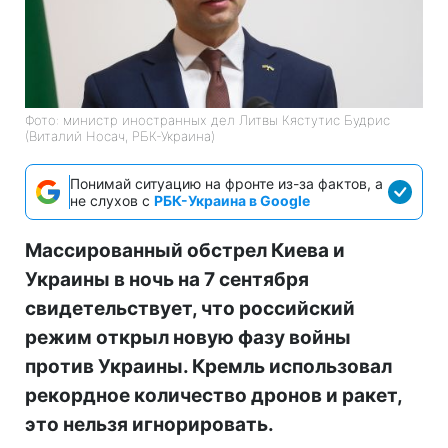
Фото: министр иностранных дел Литвы Кястутис Будрис
(Виталий Носач, РБК-Украина)
Понимай ситуацию на фронте из-за фактов, а
не слухов с
РБК-Украина в Google
Массированный обстрел Киева и
Украины в ночь на 7 сентября
свидетельствует, что российский
режим открыл новую фазу войны
против Украины. Кремль использовал
рекордное количество дронов и ракет,
это нельзя игнорировать.