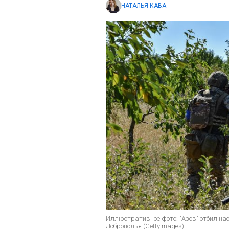
НАТАЛЬЯ КАВА
Иллюстративное фото: "Азов" отбил на
Доброполья (GettyImages)