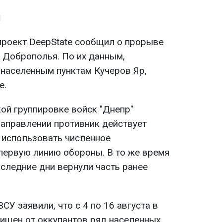
я
 проект DeepState сообщил о прорыве
е Доброполья. По их данным,
 населенным пунктам Кучеров Яр,
е.
ой группировке войск "Днепр"
направлении противник действует
 использовать численное
первую линию обороны. В то же время
следние дни вернули часть ранее
СУ заявили, что с 4 по 16 августа в
ищен от оккупантов ряд населенных