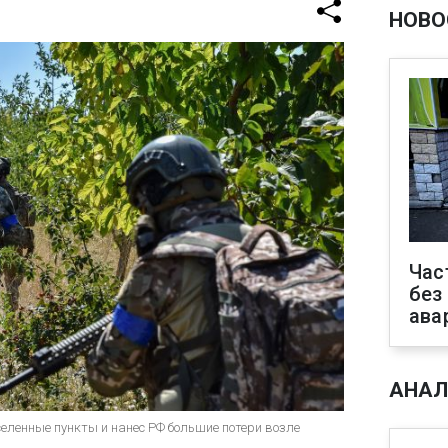
НОВО
Час
без
ава
АНАЛ
селенные пункты и нанес РФ большие потери возле