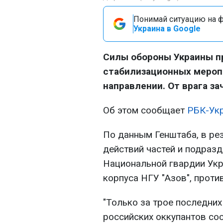
Понимай ситуацию на фр
Украина в Google
Силы обороны Украины 
стабилизационных меро
направлении. От врага з
Об этом сообщает
РБК-Ук
По данным Генштаба, в ре
действий частей и подраз
Национальной гвардии Укр
корпуса НГУ "Азов", проти
"Только за трое последних
российских оккупантов сос