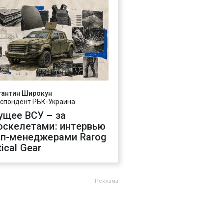
тантин Широкун
спондент РБК-Украина
ущее ВСУ – за
оскелетами: интервью
оп-менеджерами Rarog
ical Gear