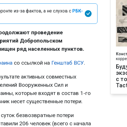
онте из-за фактов, а не слухов с
РБК-
продолжают проведение
приятий Добропольском
ачищен ряд населенных пунктов.
Конс
корре
раина
со ссылкой на
Генштаб ВСУ
.
Буд
экз
зультате активных совместных
с т
делений Вооруженных Сил и
Tact
аины, которые входят в состав 1-го
вник несет существенные потери.
 суток безвозвратные потери
тавили 206 человек (всего с начала