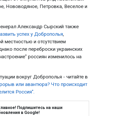
ое, Нововодяное, Петровка, Веселое и
енерал Александр Сырский также
развить успех у Доброполья
,
й местностью и отсутствием
днако после переброски украинских
настроение" россиян изменилось на
туации вокруг Доброполья - читайте в
рорыв или авантюра? Что происходит
лится Россия".
главное! Подпишитесь на наши
новления в Google!