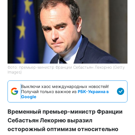
Фото: премьер-министр Франции Себастьян Лекорню (Getty
Images)
Выключи хаос международных новостей!
Получай только важное из
РБК-Украина в
Google
Временный премьер-министр Франции
Себастьян Лекорню выразил
осторожный оптимизм относительно