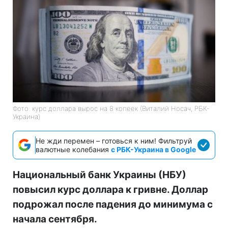
Фото: курс доллара вырос на 8 копеек (Виталий Носач, РБК-
Украина)
Не жди перемен – готовься к ним! Фильтруй
валютные колебания
с РБК-Украина в Google
Национальный банк Украины (НБУ)
повысил курс доллара к гривне. Доллар
подрожал после падения до минимума с
начала сентября.