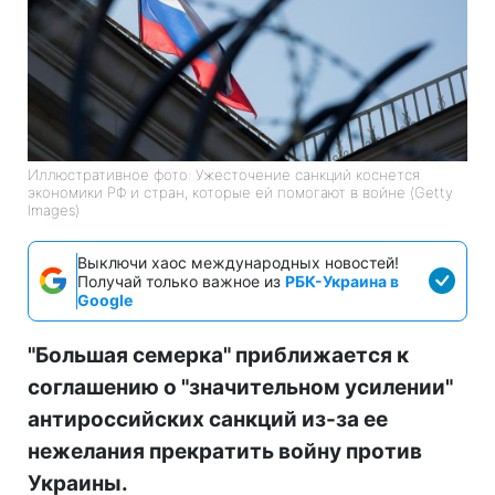
Иллюстративное фото: Ужесточение санкций коснется
экономики РФ и стран, которые ей помогают в войне (Getty
Images)
Выключи хаос международных новостей!
Получай только важное из
РБК-Украина в
Google
"Большая семерка" приближается к
соглашению о "значительном усилении"
антироссийских санкций из-за ее
нежелания прекратить войну против
Украины.