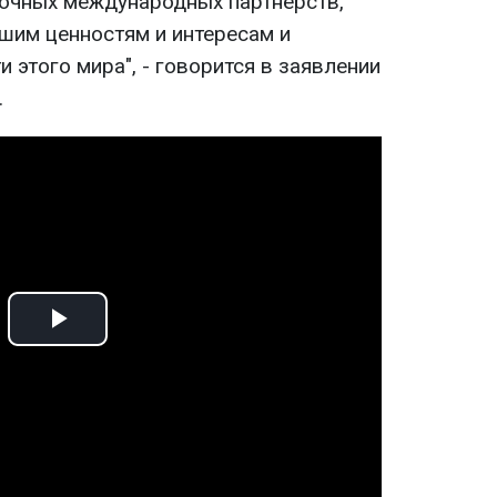
очных международных партнерств,
шим ценностям и интересам и
 этого мира", - говорится в заявлении
.
Play
Video