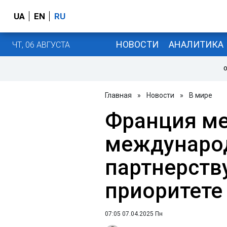
UA
EN
RU
НОВОСТИ
АНАЛИТИКА
ЧТ, 06 АВГУСТА
О
Главная
»
Новости
»
В мире
Франция ме
междунаро
партнерству
приоритете
07:05 07.04.2025 Пн