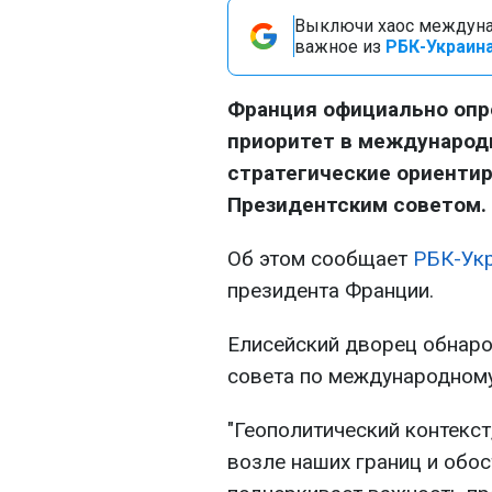
Выключи хаос междуна
важное из
РБК-Украина
Франция официально опр
приоритет в международ
стратегические ориенти
Президентским советом.
Об этом сообщает
РБК-Ук
президента Франции.
Елисейский дворец обнаро
совета по международному
"Геополитический контекс
возле наших границ и обо