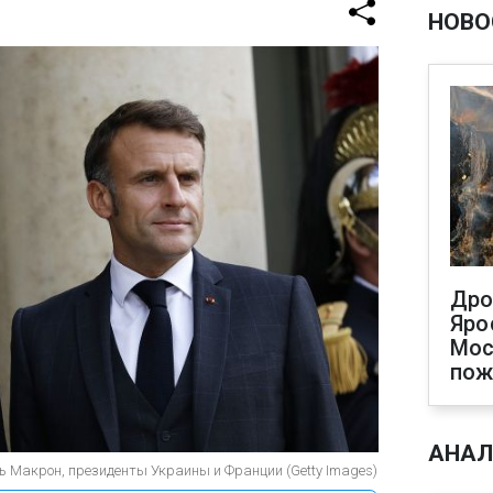
НОВО
Дро
Яро
Мос
пож
АНАЛ
 Макрон, президенты Украины и Франции (Getty Images)