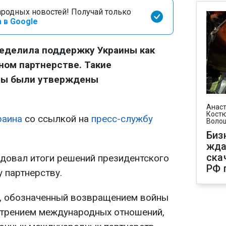
родных новостей! Получай только
 в Google
еделила поддержку Украины как
ном партнерстве. Такие
ры были утверждены
Анаст
Костю
раина
со ссылкой на
пресс-службу
Воло
Биз
жда
ска
довал итоги решений президентского
РФ 
 партнерству.
т, обозначенный возвращением войны
стрением международных отношений,