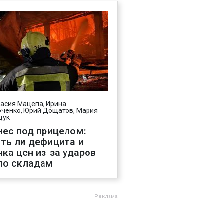
асия Мацепа, Ирина
ченко, Юрий Дощатов, Мария
щук
нес под прицелом:
ть ли дефицита и
чка цен из-за ударов
по складам