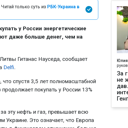
 Читай только суть из
РБК-Украина в
упать у России энергетические
яют даже больше денег, чем на
 Литвы Гитанас Науседа, сообщает
Юлия
руков
на
Delfi
.
За 
не 
 что спустя 3,5 лет полномасштабной
дав
 продолжает покупать у России 13%
инт
Ген
 за эту нефть и газ, превышает всю
м Украине. Это означает, что Европа