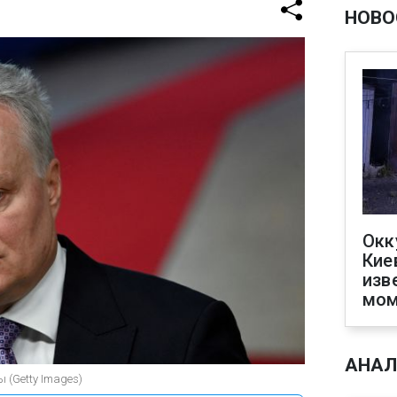
НОВО
Окк
Кие
изв
мом
АНАЛ
 (Getty Images)