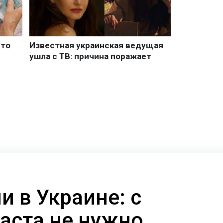
 в Украине: с
раста не нужно