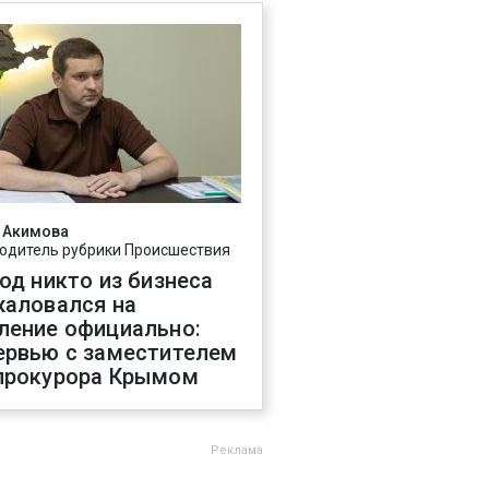
 Акимова
одитель рубрики Происшествия
год никто из бизнеса
жаловался на
ление официально:
ервью с заместителем
прокурора Крымом