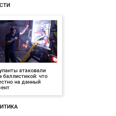
СТИ
упанты атаковали
в баллистикой: что
естно на данный
ент
ИТИКА