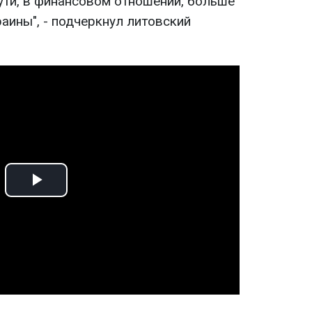
сути, в финансовом отношении, больше
раины", - подчеркнул литовский
Play
Video