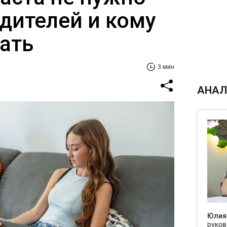
одителей и кому
зать
3 мин
АНАЛ
Юлия
руков