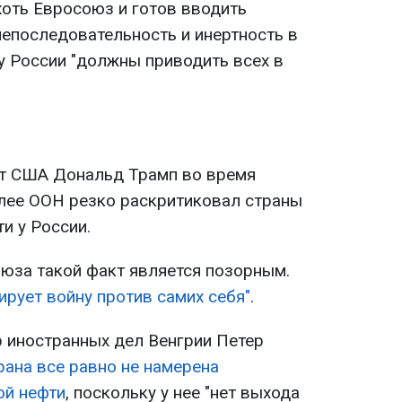
хоть Евросоюз и готов вводить
непоследовательность и инертность в
у России "должны приводить всех в
нт США Дональд Трамп во время
лее ООН резко раскритиковал страны
и у России.
оюза такой факт является позорным.
ирует войну против самих себя"
.
р иностранных дел Венгрии Петер
рана все равно не намерена
ой нефти
, поскольку у нее "нет выхода